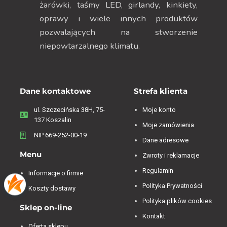
żarówki, taśmy LED, girlandy, kinkiety,
oprawy i wiele innych produktów
pozwalających na stworzenie
niepowtarzalnego klimatu.
Dane kontaktowe
Strefa klienta
ul. Szczecińska 38H, 75-
Moje konto
137 Koszalin
Moje zamówienia
NIP 669-252-00-19
Dane adresowe
Menu
Zwroty i reklamacje
Regulamin
Informacje o firmie
Polityka Prywatności
Koszty dostawy
Polityka plików cookies
Sklep on-line
Kontakt
Oferta sklepu