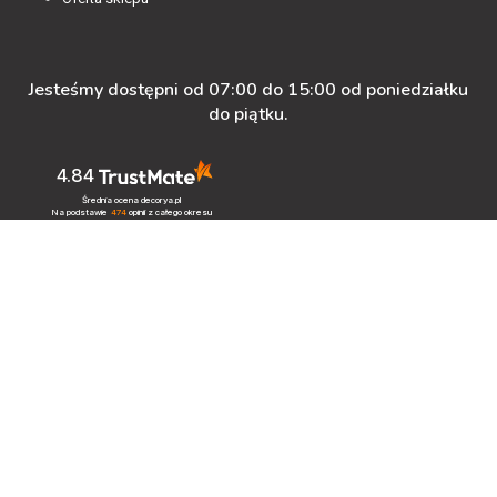
Jesteśmy dostępni od 07:00 do 15:00 od poniedziałku
do piątku.
4.84
Średnia ocena decorya.pl
Na podstawie
474
opinii
z całego okresu
Zobacz opinie
Masz pytanie przed zakupem?
+48 600-900-387
oferta@decorya.pl
Obsługa Pozakupowa oraz Allegro