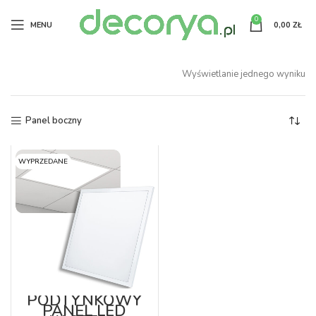
0
MENU
0,00
ZŁ
Wyświetlanie jednego wyniku
Panel boczny
WYPRZEDANE
PODTYNKOWY
PANEL LED