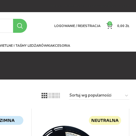
OFERTA
O FIRMIE
FAQ
PORÓWNYWARKA
KONTAKT
0
LOGOWANIE / REJESTRACJA
0,00
ZŁ
IETLNE I TAŚMY LED
ŻARÓWKI
AKCESORIA