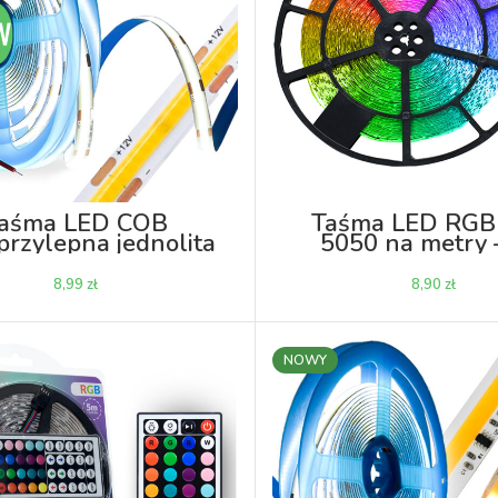
aśma LED COB
Taśma LED RG
rzylepna jednolita
5050 na metry 
 12V do przycinania
na metry
zł
zł
NOWY