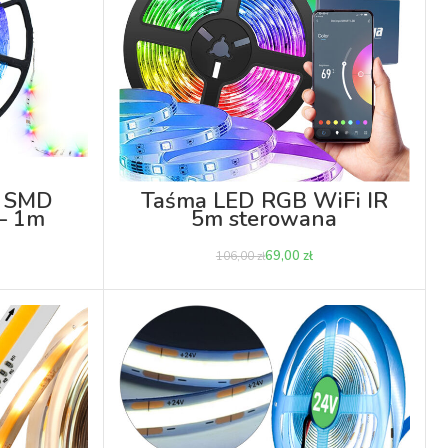
B SMD
Taśma LED RGB WiFi IR
– 1m
5m sterowana
smartfonem i pilotem
69,00
zł
106,00
zł