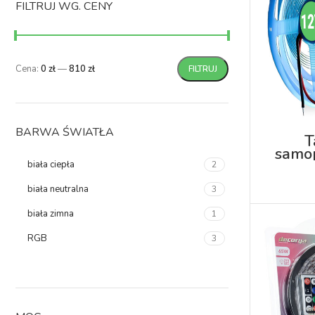
FILTRUJ WG. CENY
Cena:
0 zł
—
810 zł
FILTRUJ
BARWA ŚWIATŁA
T
samop
4000K
biała ciepła
2
biała neutralna
3
biała zimna
1
RGB
3