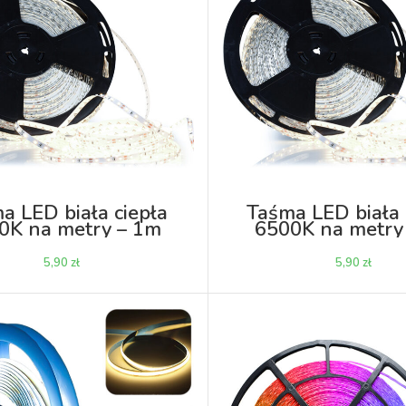
a LED biała ciepła
Taśma LED biała
0K na metry – 1m
6500K na metry
zł
zł