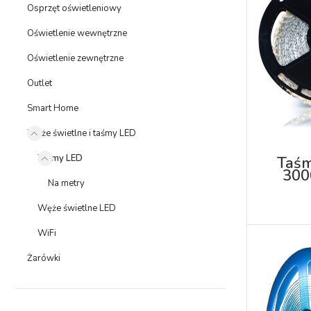
Osprzęt oświetleniowy
Oświetlenie wewnętrzne
Oświetlenie zewnętrzne
Outlet
Smart Home
Węże świetlne i taśmy LED
Taśmy LED
Taśm
300
Na metry
Węże świetlne LED
WiFi
Żarówki