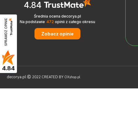
4.84
Średnia ocena decorya.pl
SPRAWDŹ OPINIE
Na podstawie
472
opinii
z całego okresu
Zobacz opinie
4.84
decorya.pl
2022 CREATED BY
OXshop.pl