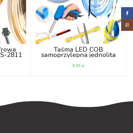
Faceb
Insta
frowa
Taśma LED COB
S-2811
samoprzylepna jednolita
V 5m
4000K 24V do przycinania
na metry
zł