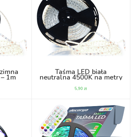
 zimna
Taśma LED biała
 – 1m
neutralna 4500K na metry
– 1m
zł