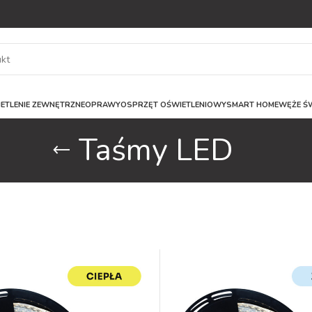
ETLENIE ZEWNĘTRZNE
OPRAWY
OSPRZĘT OŚWIETLENIOWY
SMART HOME
WĘŻE ŚW
Taśmy LED