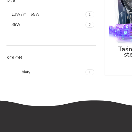
MOC
13W / m = 65W
1
36W
2
Taś
st
KOLOR
biały
1