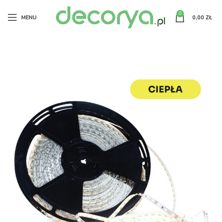
0
MENU
0,00
ZŁ