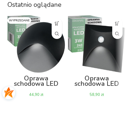
Ostatnio oglądane
WYPRZEDANE
Oprawa
Oprawa
schodowa LED
schodowa LED
Decorya Q16
Decorya Q13 z
230V 3W 4000K
czujnikiem ruchu
zł
zł
IP65 – czarna
i zmierzchu 3W
aluminiowa
4000K IP65 –
czarna
aluminiowa