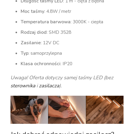
Długość taśmy LED
: 1 m - cięta z bębna
Moc taśmy
: 4.8W / metr
Temperatura barwowa
: 3000K - ciepła
Rodzaj diod
: SMD 3528
Zasilanie
: 12V DC
Typ
: samoprzylepna
Klasa ochronności
: IP20
Uwaga! Oferta dotyczy samej taśmy LED (bez
sterownika
i
zasilacza
).