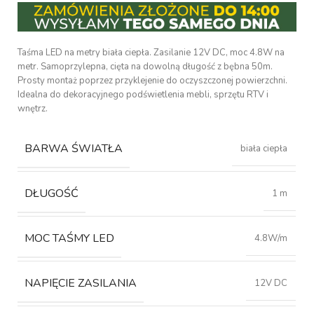
Taśma LED na metry biała ciepła. Zasilanie 12V DC, moc 4.8W na
metr. Samoprzylepna, cięta na dowolną długość z bębna 50m.
Prosty montaż poprzez przyklejenie do oczyszczonej powierzchni.
Idealna do dekoracyjnego podświetlenia mebli, sprzętu RTV i
wnętrz.
BARWA ŚWIATŁA
biała ciepła
DŁUGOŚĆ
1 m
MOC TAŚMY LED
4.8W/m
NAPIĘCIE ZASILANIA
12V DC