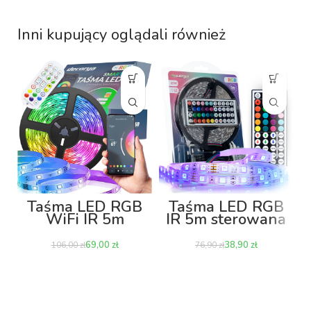
Inni kupujący oglądali również
Taśma LED RGB
Taśma LED RGB
WiFi IR 5m
IR 5m sterowana
sterowana
pilotem
smartfonem i
69,00
zł
38,90
zł
106,00
zł
76,90
zł
pilotem