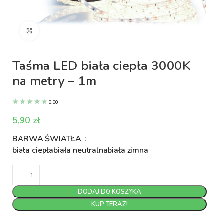
Kliknij aby powiększyć
Taśma LED biała ciepła 3000K
na metry – 1m
0.00
zł
BARWA ŚWIATŁA
biała ciepła
biała neutralna
biała zimna
DODAJ DO KOSZYKA
KUP TERAZ!