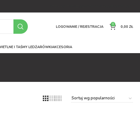
OFERTA
O FIRMIE
FAQ
PORÓWNYWARKA
KONTAKT
0
LOGOWANIE / REJESTRACJA
0,00
ZŁ
IETLNE I TAŚMY LED
ŻARÓWKI
AKCESORIA