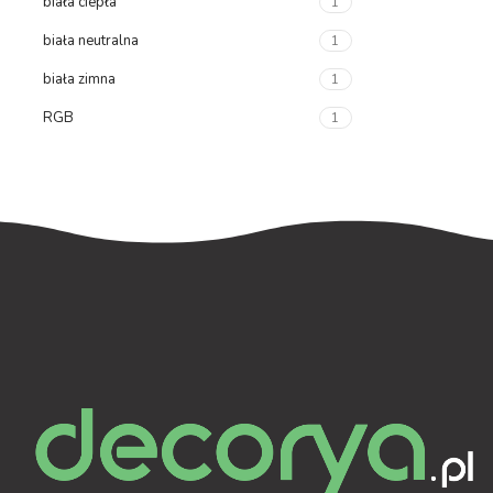
biała ciepła
1
biała neutralna
1
biała zimna
1
RGB
1