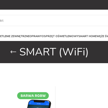
ETLENIE ZEWNĘTRZNE
OPRAWY
OSPRZĘT OŚWIETLENIOWY
SMART HOME
WĘŻE ŚW
SMART (WiFi)