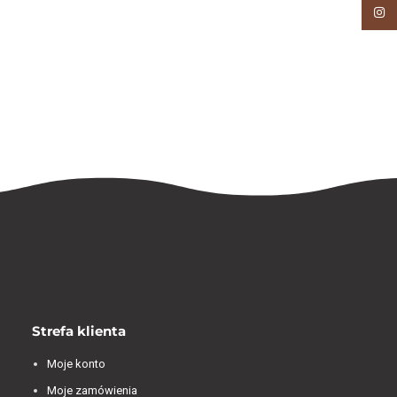
Insta
Strefa klienta
Moje konto
Moje zamówienia