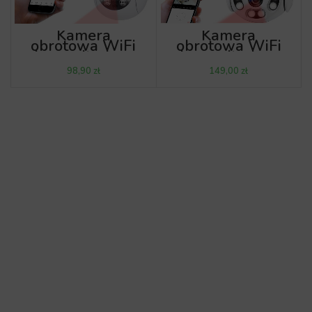
Kamera
Kamera
obrotowa WiFi
obrotowa WiFi
do monitoringu
do monitoringu
domu DCZ01
domu DC01
zł
zł