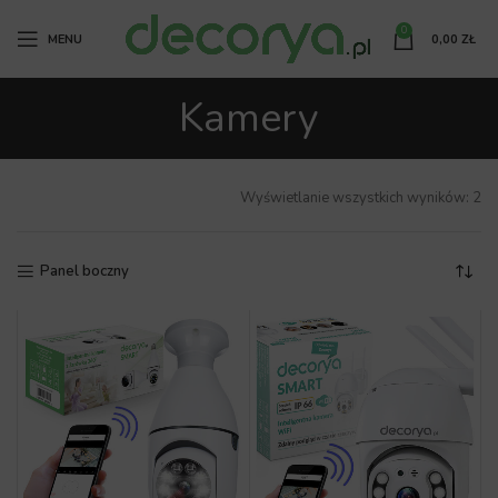
0
MENU
0,00
ZŁ
Kamery
Wyświetlanie wszystkich wyników: 2
Panel boczny