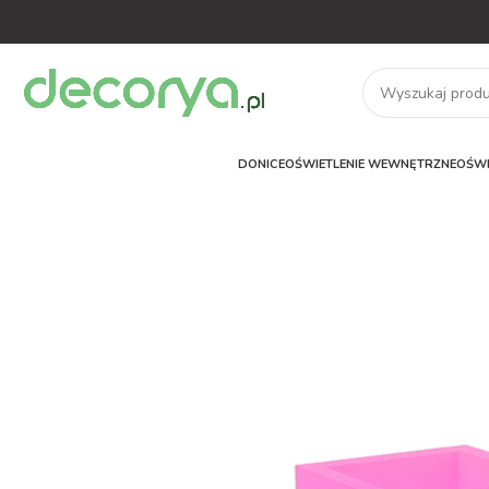
DONICE
OŚWIETLENIE WEWNĘTRZNE
OŚWI