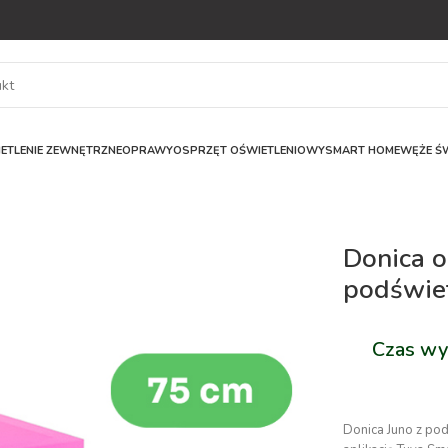
ETLENIE ZEWNĘTRZNE
OPRAWY
OSPRZĘT OŚWIETLENIOWY
SMART HOME
WĘŻE ŚW
Donica 
podświe
Czas wy
Donica Juno z po