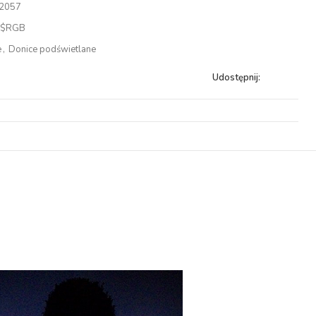
2057
L$RGB
e
,
Donice podświetlane
Udostępnij: