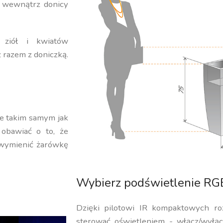
a wewnątrz donicy
 ziół i kwiatów
 razem z doniczką.
e takim samym jak
 obawiać o to, że
 wymienić żarówkę
Wybierz podświetlenie RGB
Dzięki pilotowi IR kompaktowych r
sterować oświetleniem - włącz/wyłącz