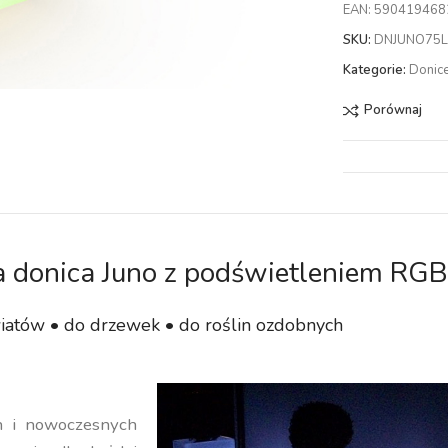
EAN:
590419468
SKU:
DNJUNO75
Kategorie:
Donic
Porównaj
 donica Juno z podświetleniem RGB
iatów • do drzewek • do roślin ozdobnych
ch i nowoczesnych