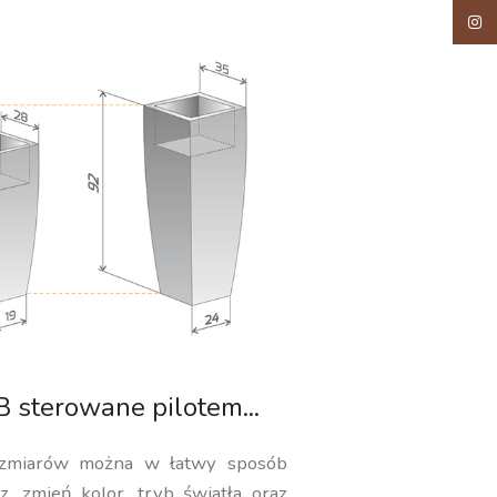
Insta
 sterowane pilotem...
ozmiarów można w łatwy sposób
, zmień kolor, tryb światła oraz