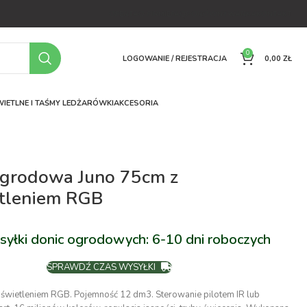
OFERTA
O FIRMIE
FAQ
PORÓWNYWARKA
KONTAKT
0
LOGOWANIE / REJESTRACJA
0,00
ZŁ
IETLNE I TAŚMY LED
ŻARÓWKI
AKCESORIA
ogrodowa Juno 75cm z
tleniem RGB
syłki donic ogrodowych: 6-10 dni roboczych
SPRAWDŹ CZAS WYSYŁKI
dświetleniem RGB. Pojemność 12 dm3. Sterowanie pilotem IR lub