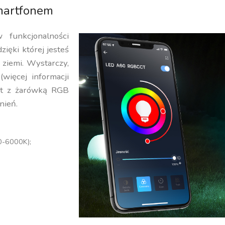
martfonem
 funkcjonalności
zięki której jesteś
 ziemi. Wystarczy,
ięcej informacji
art z żarówką RGB
nień.
00-6000K);