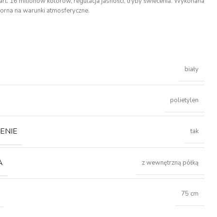
art. 16 milionów kolorów, regulacja jasności, tryby świecenia. Wykonana
porna na warunki atmosferyczne.
biały
polietylen
ENIE
tak
A
z wewnętrzną półką
75 cm