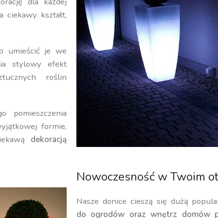
orację dla każdej
a ciekawy kształt,
b umieścić je we
ia stylowy efekt
ucznych roślin
o pomieszczenia
yjątkowej formie,
iekawą
dekoracją
Nowoczesność w Twoim ot
Nasze donice cieszą się dużą popula
do ogrodów oraz wnętrz domów p