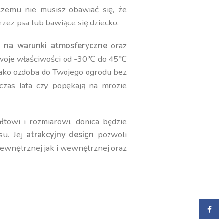
 czemu nie musisz obawiać się, że
rzez psa lub bawiące się dziecko.
 na warunki atmosferyczne
oraz
swoje właściwości od -30℃ do 45℃
jako ozdoba do Twojego ogrodu bez
czas lata czy popękają na mrozie
towi i rozmiarowi, donica będzie
su. Jej
atrakcyjny design
pozwoli
zewnętrznej jak i wewnętrznej oraz
Faceb