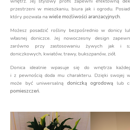
wnętrz. Jej stylowy profil zapewni efektowną dek
przestrzeni w mieszkaniu, biura jak i ogrodu. Posiad
który pozwala na
wiele możliwości aranżacyjnych
.
Możesz posadzić rośliny bezpośrednio w donicy lu
własnej doniczce. Jej nowoczesny design zapewn
zarówno przy zastosowaniu żywych jak i szt
doniczkowych, kwiatów, trawy, bukszpanów, ziół.
Donica idealnie wpasuje się do wnętrza każdeg
i z pewnością doda mu charakteru. Dzięki swojej w
może być uniwersalną
doniczką ogrodową
lub c
pomieszczeń
.