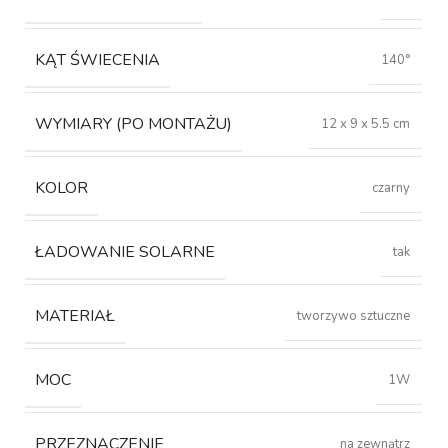
KĄT ŚWIECENIA
140°
WYMIARY (PO MONTAŻU)
12 x 9 x 5.5 cm
KOLOR
czarny
ŁADOWANIE SOLARNE
tak
MATERIAŁ
tworzywo sztuczne
MOC
1W
PRZEZNACZENIE
na zewnątrz