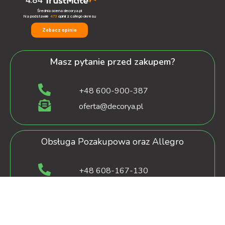
Średnia ocena decorya.pl
Na podstawie
473
opinii
z całego okresu
Zobacz opinie
Masz pytanie przed zakupem?
+48 600-900-387
oferta@decorya.pl
Obsługa Pozakupowa oraz Allegro
+48 608-167-130
kontakt@decorya.pl