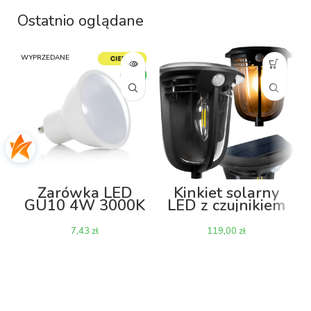
Ostatnio oglądane
WYPRZEDANE
W
Żarówka LED
Kinkiet solarny
GU10 4W 3000K
LED z czujnikiem
ruchu i
zmierzchu
zł
zł
Vintage KS02