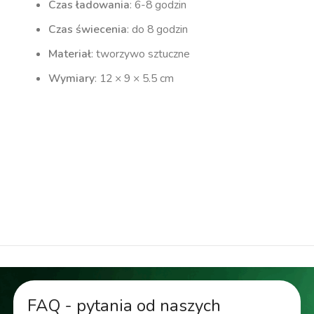
Czas ładowania
: 6-8 godzin
Czas świecenia
: do 8 godzin
Materiał
: tworzywo sztuczne
Wymiary
: 12 × 9 × 5.5 cm
kinkiet elewacyjny, oświetlenie elewacyjne,
kinkiet solarny, kinkiet led, kinkiet
bezprzewodowy
lampa elewacyjna, lampa zewnętrzna, kinkiet
ogrodowy, lampa ogrodowa, lampa solarna
FAQ - pytania od naszych