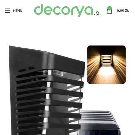
0
MENU
0,00
ZŁ