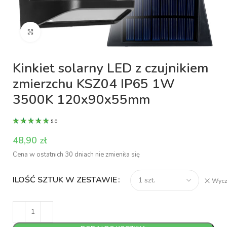
Kliknij aby powiększyć
Kinkiet solarny LED z czujnikiem
zmierzchu KSZ04 IP65 1W
3500K 120x90x55mm
5.0
zł
Cena w ostatnich 30 dniach nie zmieniła się
ILOŚĆ SZTUK W ZESTAWIE
Wycz