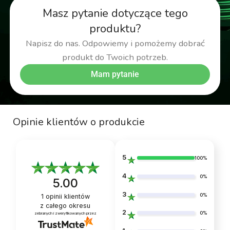
Masz pytanie dotyczące tego
produktu?
Napisz do nas. Odpowiemy i pomożemy dobrać
produkt do Twoich potrzeb.
Mam pytanie
Opinie klientów o produkcie
5
100%
4
0%
5.00
3
0%
1
opinii klientów
z całego okresu
2
0%
zebranych i zweryfikowanych przez