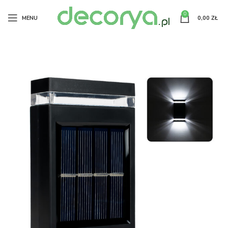
0
MENU
0,00
ZŁ