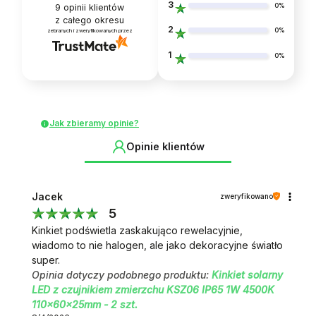
3
0%
9
opinii klientów
z całego okresu
2
0%
zebranych i zweryfikowanych przez
1
0%
Jak zbieramy opinie?
Opinie klientów
Jacek
zweryfikowano
5
Kinkiet podświetla zaskakująco rewelacyjnie,
wiadomo to nie halogen, ale jako dekoracyjne światło
super.
Opinia dotyczy podobnego produktu:
Kinkiet solarny
LED z czujnikiem zmierzchu KSZ06 IP65 1W 4500K
110x60x25mm - 2 szt.