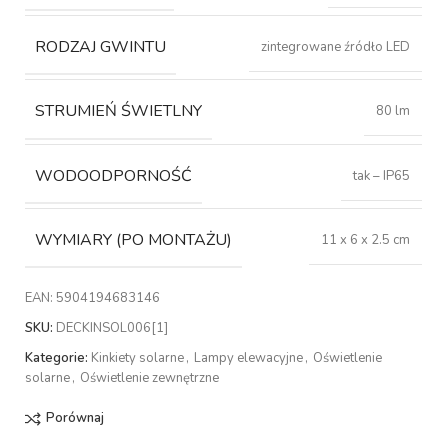
RODZAJ GWINTU
zintegrowane źródło LED
STRUMIEŃ ŚWIETLNY
80 lm
WODOODPORNOŚĆ
tak – IP65
WYMIARY (PO MONTAŻU)
11 x 6 x 2.5 cm
EAN:
5904194683146
SKU:
DECKINSOL006[1]
Kategorie:
Kinkiety solarne
,
Lampy elewacyjne
,
Oświetlenie
solarne
,
Oświetlenie zewnętrzne
Porównaj