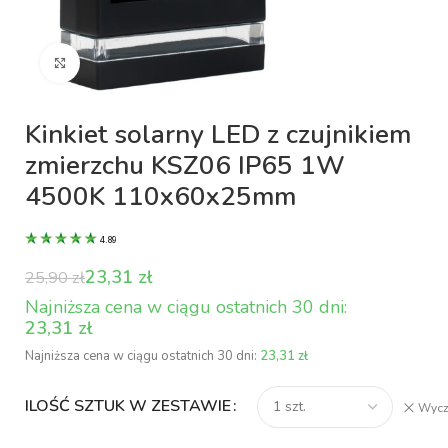
Kliknij aby powiększyć
Kinkiet solarny LED z czujnikiem
zmierzchu KSZ06 IP65 1W
4500K 110x60x25mm
4.89
23,31
zł
25,90
zł
23,31
zł
Najniższa cena w ciągu ostatnich 30 dni:
23,31
zł
ILOŚĆ SZTUK W ZESTAWIE
Wycz