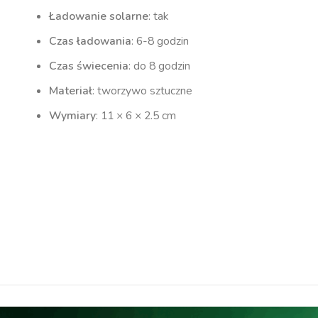
Ładowanie solarne
: tak
Czas ładowania
: 6-8 godzin
Czas świecenia
: do 8 godzin
Materiał
: tworzywo sztuczne
Wymiary
: 11 × 6 × 2.5 cm
kinkiet elewacyjny, oświetlenie elewacyjne,
kinkiet solarny, kinkiet led, kinkiet
bezprzewodowy
lampa elewacyjna, lampa zewnętrzna, kinkiet
ogrodowy, lampa ogrodowa, lampa solarna