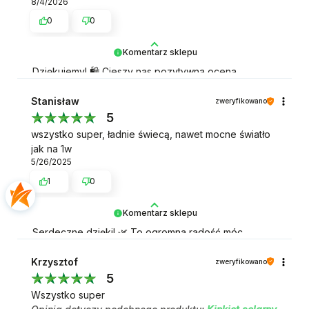
8/4/2026
0
0
Komentarz sklepu
Dziękujemy! 🛍️ Cieszy nas pozytywna ocena
zakupów.
Stanisław
zweryfikowano
5
wszystko super, ładnie świecą, nawet mocne światło
jak na 1w
5/26/2025
1
0
Komentarz sklepu
Serdeczne dzięki! 🌿 To ogromna radość móc
przeczytać taką opinię.
Krzysztof
zweryfikowano
5
Wszystko super