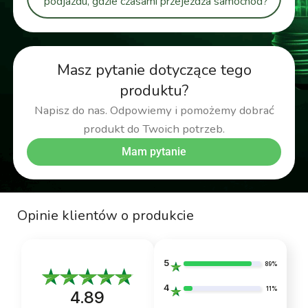
podjazdu, gdzie czasami przejeżdża samochód?
Masz pytanie dotyczące tego
produktu?
Napisz do nas. Odpowiemy i pomożemy dobrać
produkt do Twoich potrzeb.
Mam pytanie
Opinie klientów o produkcie
5
89%
4
11%
4.89