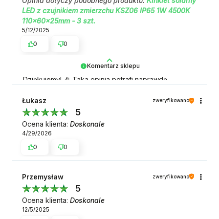
Opinia dotyczy podobnego produktu:
Kinkiet solarny
LED z czujnikiem zmierzchu KSZ06 IP65 1W 4500K
110x60x25mm - 3 szt.
5/12/2025
0
0
Komentarz sklepu
Dziękujemy! 🎉 Taka opinia potrafi naprawdę
poprawić dzień.
Łukasz
zweryfikowano
5
Ocena klienta:
Doskonale
4/29/2026
0
0
Przemysław
zweryfikowano
5
Ocena klienta:
Doskonale
12/5/2025