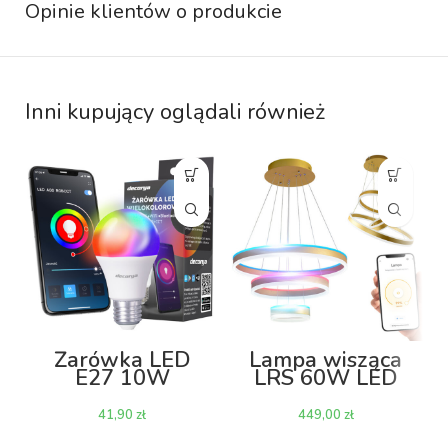
Opinie klientów o produkcie
Inni kupujący oglądali również
Żarówka LED
Lampa wisząca
E27 10W
LRS 60W LED
RGB+CCT Wi-Fi
RGB sterowana
pilotem lub
zł
zł
smartfonem