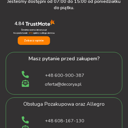
Jesteśmy dostępni od 07:00 do 15:00 od poniedziałku
do piątku.
4.84
Średnia ocena decorya.pl
Na podstawie
472
opinii
z całego okresu
Zobacz opinie
Masz pytanie przed zakupem?
+48 600-900-387
oferta@decorya.pl
Obsługa Pozakupowa oraz Allegro
+48 608-167-130