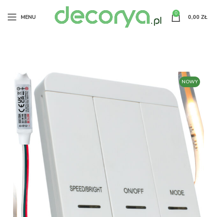
0
MENU
0,00
ZŁ
NOWY