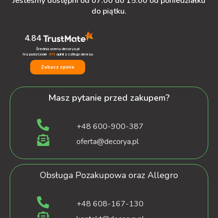
Jesteśmy dostępni od 07:00 do 15:00 od poniedziałku
do piątku.
4.84
Średnia ocena decorya.pl
Na podstawie
473
opinii
z całego okresu
Zobacz opinie
Masz pytanie przed zakupem?
+48 600-900-387
oferta@decorya.pl
Obsługa Pozakupowa oraz Allegro
+48 608-167-130