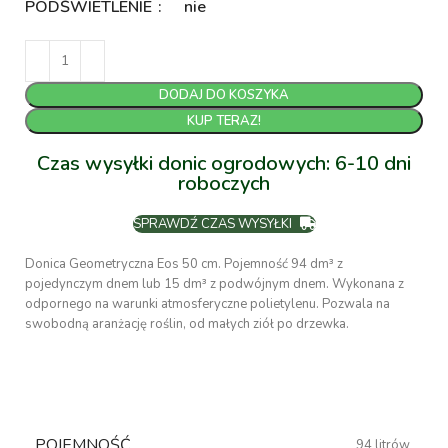
PODŚWIETLENIE
nie
DODAJ DO KOSZYKA
KUP TERAZ!
Czas wysyłki donic ogrodowych: 6-10 dni
roboczych
SPRAWDŹ CZAS WYSYŁKI
Donica Geometryczna Eos 50 cm. Pojemność 94 dm³ z
pojedynczym dnem lub 15 dm³ z podwójnym dnem. Wykonana z
odpornego na warunki atmosferyczne polietylenu. Pozwala na
swobodną aranżację roślin, od małych ziół po drzewka.
POJEMNOŚĆ
94 litrów