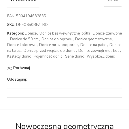
EAN:
5904194682835
SKU:
DNEOS50BEZ_RD
Kategorii:
Donice
,
Donice bez wewnętrznej półki
,
Donice czerwone
,
Donice do 50 cm
,
Donice do ogrodu
,
Donice geometryczne
,
Donice kolorowe
,
Donice mrozoodporne
,
Donice na patio
,
Donice
na taras
,
Donice przed wejście do domu
,
Donice zewnętrzne
,
Eos
,
Kształty donic
,
Pojemność donic
,
Serie donic
,
Wysokość donic
Porównaj
Udostępnij:
Nowoczesna geometryczna