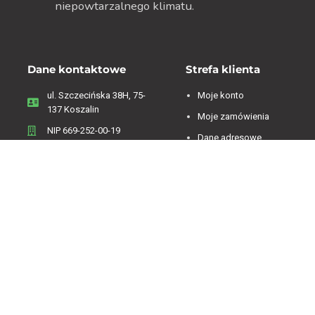
niepowtarzalnego klimatu.
Dane kontaktowe
Strefa klienta
ul. Szczecińska 38H, 75-
Moje konto
137 Koszalin
Moje zamówienia
NIP 669-252-00-19
Dane adresowe
Menu
Zwroty i reklamacje
Regulamin
Informacje o firmie
Polityka Prywatności
Koszty dostawy
Polityka plików cookies
Sklep on-line
Kontakt
Oferta sklepu
Jesteśmy dostępni od 07:00 do 15:00 od poniedziałku