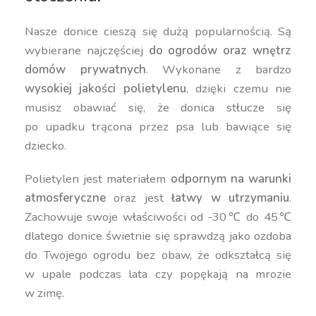
Nasze donice cieszą się dużą popularnością. Są
wybierane najczęściej
do ogrodów oraz wnętrz
domów prywatnych
. Wykonane z bardzo
wysokiej jakości polietylenu
, dzięki czemu nie
musisz obawiać się, że donica stłucze się
po upadku trącona przez psa lub bawiące się
dziecko.
Polietylen jest materiałem
odpornym na warunki
atmosferyczne
oraz jest
łatwy w utrzymaniu
.
Zachowuje swoje właściwości od -30℃ do 45℃
dlatego donice świetnie się sprawdzą jako ozdoba
do Twojego ogrodu bez obaw, że odkształcą się
w upale podczas lata czy popękają na mrozie
w zimę.