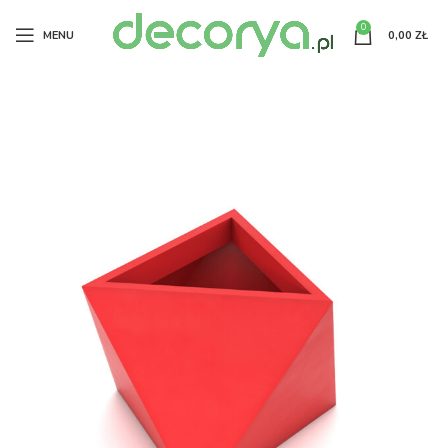
0
MENU
0,00
ZŁ