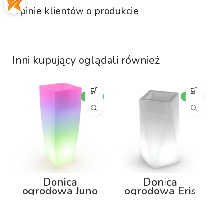
Opinie klientów o produkcie
Inni kupujący oglądali również
Donica
Donica
ogrodowa Juno
ogrodowa Eris
92cm z
80cm z
podświetleniem
podświetleniem
RGB