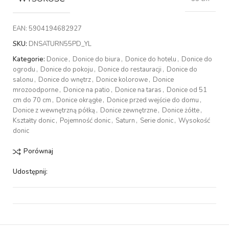
EAN:
5904194682927
SKU:
DNSATURN55PD_YL
Kategorie:
Donice
,
Donice do biura
,
Donice do hotelu
,
Donice do
ogrodu
,
Donice do pokoju
,
Donice do restauracji
,
Donice do
salonu
,
Donice do wnętrz
,
Donice kolorowe
,
Donice
mrozoodporne
,
Donice na patio
,
Donice na taras
,
Donice od 51
cm do 70 cm
,
Donice okrągłe
,
Donice przed wejście do domu
,
Donice z wewnętrzną półką
,
Donice zewnętrzne
,
Donice żółte
,
Kształty donic
,
Pojemność donic
,
Saturn
,
Serie donic
,
Wysokość
donic
Porównaj
Udostępnij: