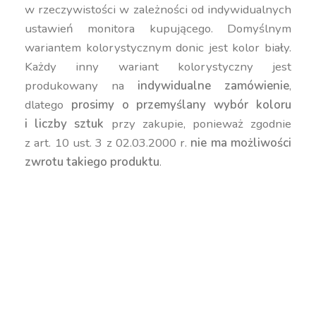
w rzeczywistości w zależności od indywidualnych
ustawień monitora kupującego. Domyślnym
wariantem kolorystycznym donic jest kolor biały.
Każdy inny wariant kolorystyczny jest
produkowany na
indywidualne zamówienie
,
dlatego
prosimy o przemyślany wybór koloru
i liczby sztuk
przy zakupie, ponieważ zgodnie
z art. 10 ust. 3 z 02.03.2000 r.
nie ma możliwości
zwrotu takiego produktu
.
duża donica, wysoka donica, geometryczna donica,
okrągła donica, nowoczesna donica, kolorowa
donica, donica 95 cm, donica 100 cm, donica 90
cm, kwadratowa donica, donica 500 litrów, donica
450 litrów