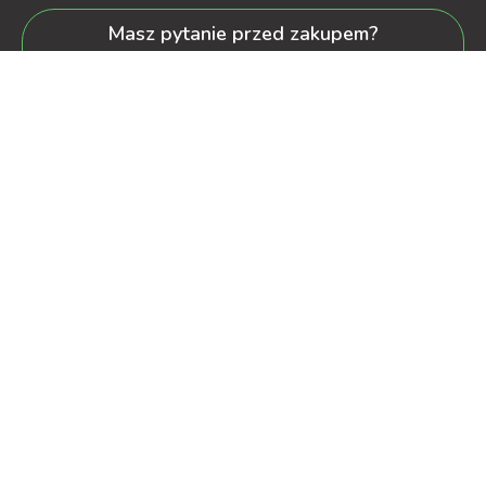
Masz pytanie przed zakupem?
+48 600-900-387
oferta@decorya.pl
Obsługa Pozakupowa oraz Allegro
+48 608-167-130
kontakt@decorya.pl
decorya.pl
2022 CREATED BY
OXshop.pl