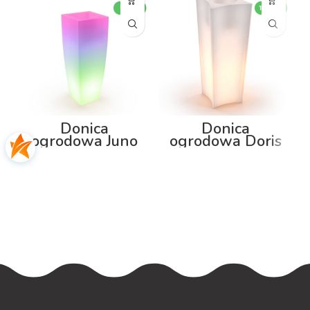
Donica
Donica
ogrodowa Juno
ogrodowa Doris
75cm z
100cm z
podświetleniem
podświetleniem
RGB