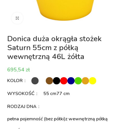
Kliknij aby powiększyć
Donica duża okrągła stożek
Saturn 55cm z półką
wewnętrzną 46L żółta
zł
KOLOR
WYSOKOŚĆ
55 cm
77 cm
RODZAJ DNA
pełna pojemność (bez półki)
z wewnętrzną półką