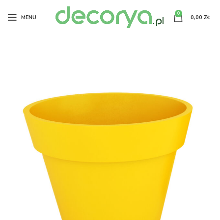
0
MENU
0,00
ZŁ