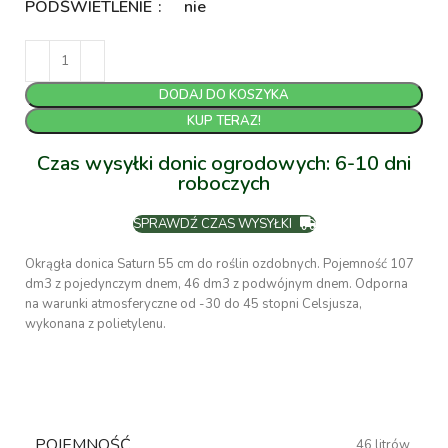
PODŚWIETLENIE
nie
DODAJ DO KOSZYKA
KUP TERAZ!
Czas wysyłki donic ogrodowych: 6-10 dni
roboczych
SPRAWDŹ CZAS WYSYŁKI
Okrągła donica Saturn 55 cm do roślin ozdobnych. Pojemność 107
dm3 z pojedynczym dnem, 46 dm3 z podwójnym dnem. Odporna
na warunki atmosferyczne od -30 do 45 stopni Celsjusza,
wykonana z polietylenu.
POJEMNOŚĆ
46 litrów