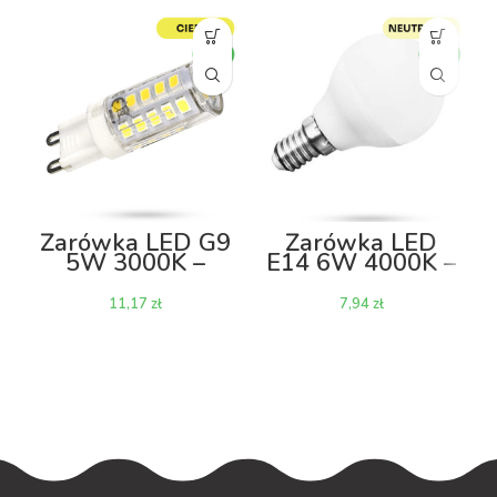
Żarówka LED G9
Żarówka LED
5W 3000K –
E14 6W 4000K –
corn
kulka
zł
zł