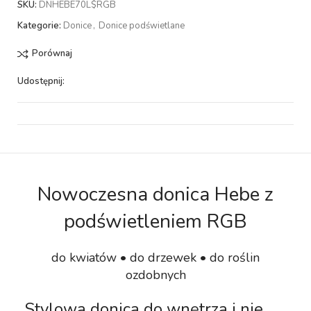
SKU:
DNHEBE70L$RGB
Kategorie:
Donice
,
Donice podświetlane
Porównaj
Udostępnij:
Nowoczesna donica Hebe z
podświetleniem RGB
do kwiatów • do drzewek • do roślin
ozdobnych
Stylowa donica do wnętrza i nie