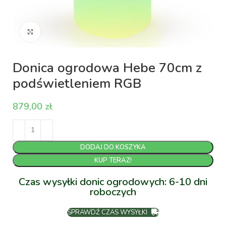
Kliknij aby powiększyć
Donica ogrodowa Hebe 70cm z
podświetleniem RGB
zł
DODAJ DO KOSZYKA
KUP TERAZ!
Czas wysyłki donic ogrodowych: 6-10 dni
roboczych
SPRAWDŹ CZAS WYSYŁKI