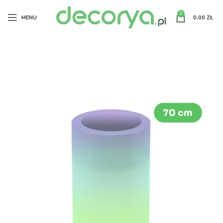
0
MENU
0,00
ZŁ