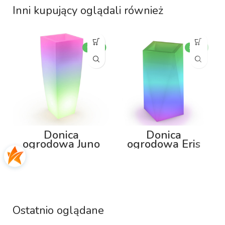
Inni kupujący oglądali również
Donica
Donica
ogrodowa Juno
ogrodowa Eris
92cm z
80cm z
podświetleniem
podświetleniem
RGB
RGB
Ostatnio oglądane