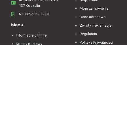
137 Koszalin
Moje zamówienia
NIP 669-252-00-19
Dane adresowe
Menu
Zwroty i reklamacje
Regulamin
Informacje o firmie
Polityka Prywatności
Koszty dostawy
Polityka plików cookies
Sklep on-line
Kontakt
Oferta sklepu
Jesteśmy dostępni od 07:00 do 15:00 od poniedziałku
do piątku.
4.84
Średnia ocena decorya.pl
Na podstawie
473
opinii
z całego okresu