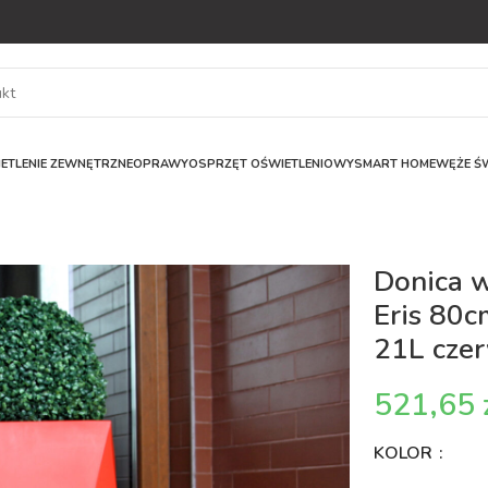
ETLENIE ZEWNĘTRZNE
OPRAWY
OSPRZĘT OŚWIETLENIOWY
SMART HOME
WĘŻE ŚW
Donica 
Eris 80c
21L cze
KOLOR