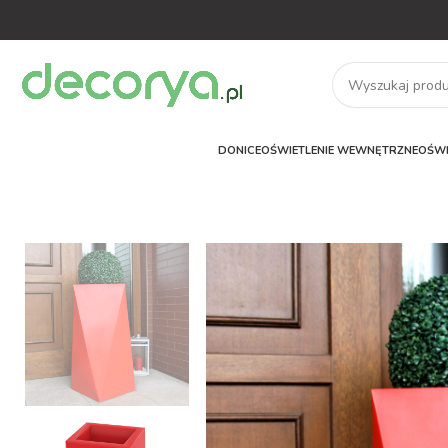
DONICE
OŚWIETLENIE WEWNĘTRZNE
OŚWI