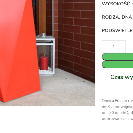
WYSOKOŚĆ
RODZAJ DN
PODŚWIETLE
Czas wy
Donica Eris do r
dm3 z podwójnym 
od -30 do 45C, i
odprowadzania w