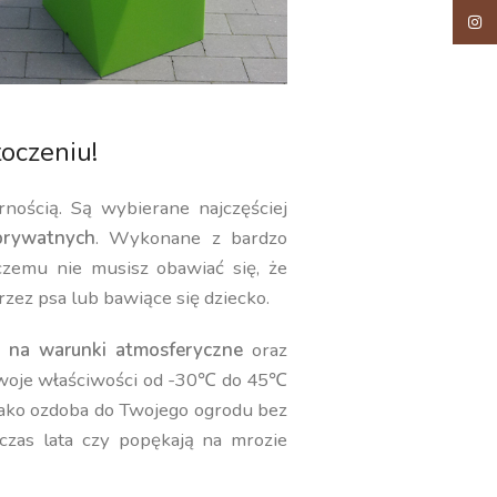
Insta
oczeniu!
rnością. Są wybierane najczęściej
rywatnych
. Wykonane z bardzo
 czemu nie musisz obawiać się, że
rzez psa lub bawiące się dziecko.
 na warunki atmosferyczne
oraz
swoje właściwości od -30℃ do 45℃
jako ozdoba do Twojego ogrodu bez
czas lata czy popękają na mrozie