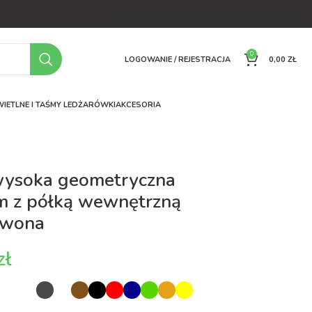
OFERTA
O FIRMIE
FAQ
PORÓWNYWARKA
KONTAKT
0
LOGOWANIE / REJESTRACJA
0,00
ZŁ
IETLNE I TAŚMY LED
ŻARÓWKI
AKCESORIA
wysoka geometryczna
m z półką wewnętrzną
rwona
zł