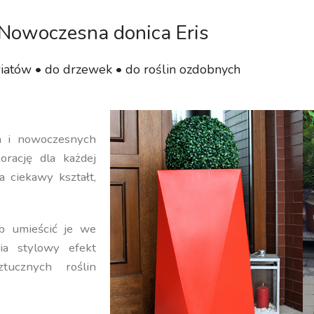
Nowoczesna donica Eris
iatów • do drzewek • do roślin ozdobnych
ch i nowoczesnych
orację dla każdej
a ciekawy kształt,
b umieścić je we
ia stylowy efekt
ucznych roślin