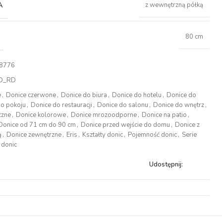
A
z wewnętrzną półką
80 cm
8776
D_RD
e
,
Donice czerwone
,
Donice do biura
,
Donice do hotelu
,
Donice do
do pokoju
,
Donice do restauracji
,
Donice do salonu
,
Donice do wnętrz
,
czne
,
Donice kolorowe
,
Donice mrozoodporne
,
Donice na patio
,
Donice od 71 cm do 90 cm
,
Donice przed wejście do domu
,
Donice z
ą
,
Donice zewnętrzne
,
Eris
,
Kształty donic
,
Pojemność donic
,
Serie
donic
Udostępnij: