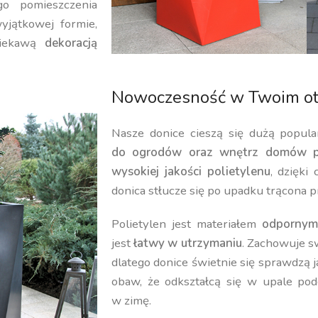
o pomieszczenia
yjątkowej formie,
iekawą
dekoracją
Nowoczesność w Twoim ot
Nasze donice cieszą się dużą popula
do ogrodów oraz wnętrz domów p
wysokiej jakości polietylenu
, dzięki
donica stłucze się po upadku trącona p
Polietylen jest materiałem
odpornym
jest
łatwy w utrzymaniu
. Zachowuje 
dlatego donice świetnie się sprawdzą 
obaw, że odkształcą się w upale pod
w zimę.