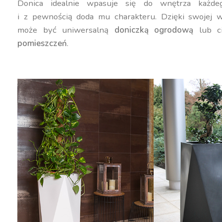
Donica idealnie wpasuje się do wnętrza każdeg
i z pewnością doda mu charakteru. Dzięki swojej w
może być uniwersalną
doniczką ogrodową
lub c
pomieszczeń
.