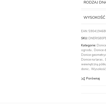
RODZAJ DN
WYSOKOŚĆ
EAN:
590419468
SKU:
DNERIS80P
Kategorie:
Donic
ogrodu
,
Donice 
Donice geometry
Donice na taras
,
wewnętrzną półk
donic
,
Wysokość 
Porównaj