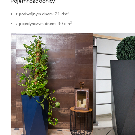
Pojemność donicy:
3
z podwójnym dnem:
21 dm
3
z pojedynczym dnem:
90 dm