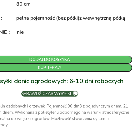
80 cm
A
pełna pojemność (bez półki)
z wewnętrzną półką
NIE
nie
DODAJ DO KOSZYKA
KUP TERAZ!
syłki donic ogrodowych: 6-10 dni roboczych
SPRAWDŹ CZAS WYSYŁKI
oślin ozdobnych i drzewek. Pojemność 90 dm3 z pojedynczym dnem, 21
dnem. Wykonana z polietylenu odpornego na warunki atmosferyczne
dealna do wnętrz i ogrodów. Możliwość stworzenia systemu
ody.