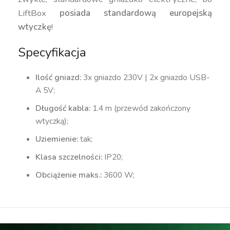
LiftBox
posiada standardową europejską
wtyczkę
!
Specyfikacja
Ilość gniazd:
3x gniazdo 230V | 2x gniazdo USB-
A 5V;
Długość kabla:
1.4 m (przewód zakończony
wtyczką);
Uziemienie:
tak;
Klasa szczelności:
IP20;
Obciążenie maks.:
3600 W;