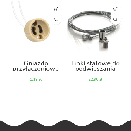
Gniazdo
Linki stalowe do
przyłączeniowe
podwieszania
żarówki GU10
lamp 4szt. –
zestaw
zł
zł