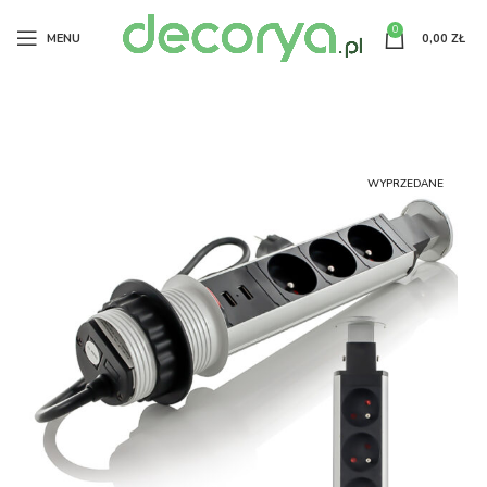
0
MENU
0,00
ZŁ
WYPRZEDANE