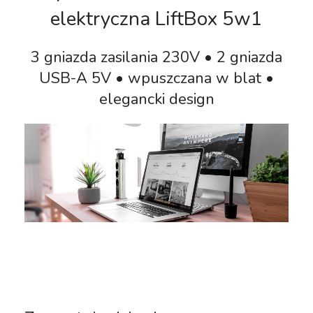
elektryczna LiftBox 5w1
3 gniazda zasilania 230V • 2 gniazda
USB-A 5V • wpuszczana w blat •
elegancki design
gniazdo wpuszane w blat, gniazdo blatowe,
gniazdo meblowe, power port, gniazdo chowane w
blat