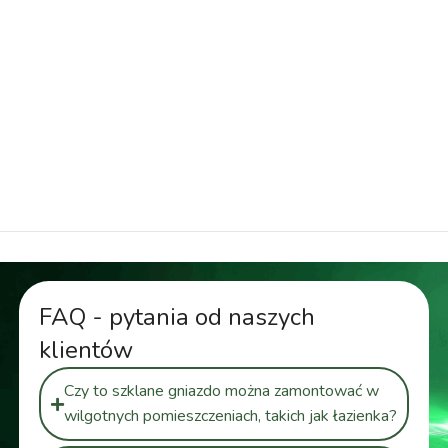
szklane gniazdo elektryczne podwójne, podwójne
gniazdo z uziemieniem, elegancki design gniazdo,
czarne podwójne gniazdo elektryczne, szklany
front gniazdo, gniazdo do puszki ø60 mm,
nowoczesne gniazdo elektryczne, wytrzymałe
podwójne gniazdo
FAQ - pytania od naszych
klientów
Czy to szklane gniazdo można zamontować w
wilgotnych pomieszczeniach, takich jak łazienka?