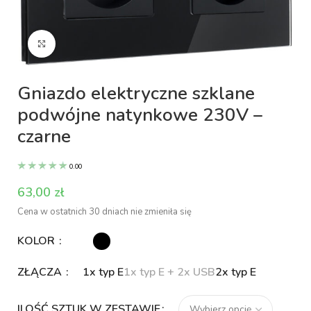
Kliknij aby powiększyć
Gniazdo elektryczne szklane
podwójne natynkowe 230V –
czarne
0.00
zł
Cena w ostatnich 30 dniach nie zmieniła się
KOLOR
ZŁĄCZA
1x typ E
1x typ E + 2x USB
2x typ E
ILOŚĆ SZTUK W ZESTAWIE