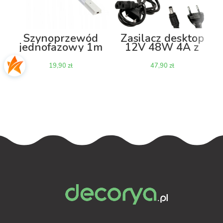
Szynoprzewód
Zasilacz desktop
jednofazowy 1m
12V 48W 4A z
do opraw
kablem
szynowych –
zł
zł
biały