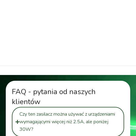
led
,
zasilacz do opraw schodowych
,
zasilacz do
taśmy led
,
zasilacz impulsowy
,
zasilacz wtyczkowy
zasilacz 12v, zasilacz led, zasilacz do modułów led,
zasilacz do opraw schodowych, zasilacz do taśmy
led, zasilacz impulsowy, zasilacz wtyczkowy
FAQ - pytania od naszych
klientów
Czy ten zasilacz można używać z urządzeniami
wymagającymi więcej niż 2.5A, ale poniżej
30W?