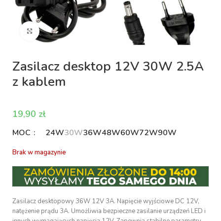
Kliknij aby powiększyć
Zasilacz desktop 12V 30W 2.5A
z kablem
zł
MOC
24W
30W
36W
48W
60W
72W
90W
Brak w magazynie
Zasilacz desktopowy 36W 12V 3A. Napięcie wyjściowe DC 12V,
natężenie prądu 3A. Umożliwia bezpieczne zasilanie urządzeń LED i