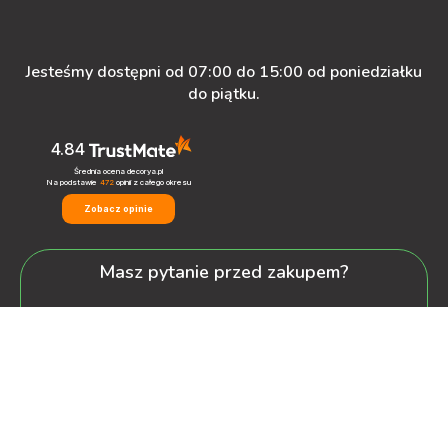
Jesteśmy dostępni od 07:00 do 15:00 od poniedziałku
do piątku.
4.84
Średnia ocena decorya.pl
Na podstawie
472
opinii
z całego okresu
Zobacz opinie
Masz pytanie przed zakupem?
+48 600-900-387
oferta@decorya.pl
Obsługa Pozakupowa oraz Allegro