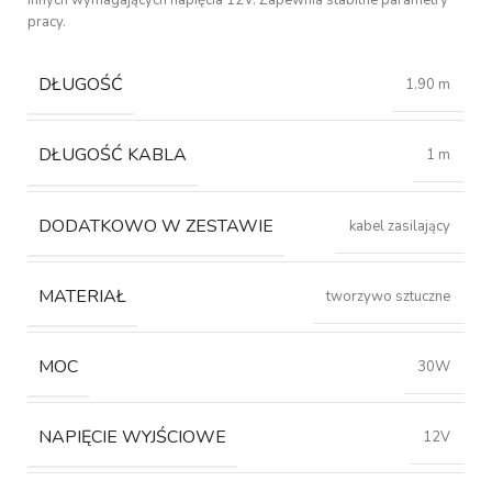
innych wymagających napięcia 12V. Zapewnia stabilne parametry
pracy.
DŁUGOŚĆ
1.90 m
DŁUGOŚĆ KABLA
1 m
DODATKOWO W ZESTAWIE
kabel zasilający
MATERIAŁ
tworzywo sztuczne
MOC
30W
NAPIĘCIE WYJŚCIOWE
12V