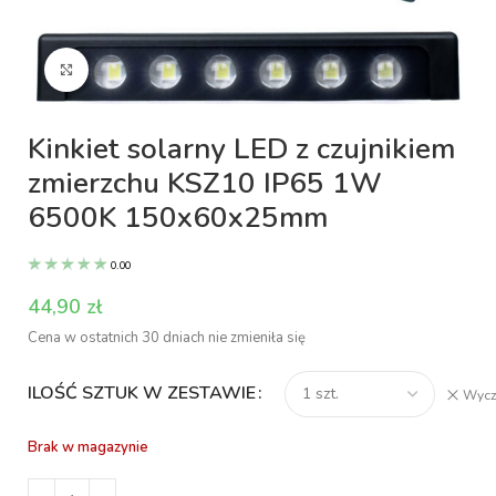
Kliknij aby powiększyć
Kinkiet solarny LED z czujnikiem
zmierzchu KSZ10 IP65 1W
6500K 150x60x25mm
0.00
zł
Cena w ostatnich 30 dniach nie zmieniła się
ILOŚĆ SZTUK W ZESTAWIE
Wycz
Brak w magazynie