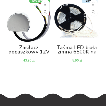
Zasilacz
Taśma LED biała
dopuszkowy 12V
zimna 6500K na
25W 2A
metry – 1m
zł
zł