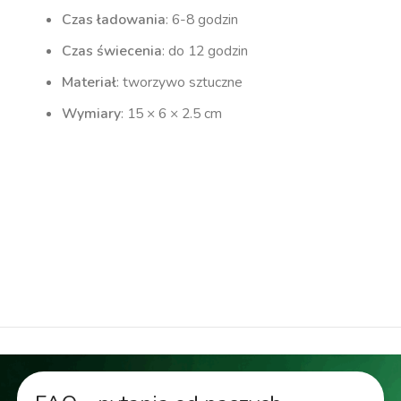
Czas ładowania
: 6-8 godzin
Czas świecenia
: do 12 godzin
Materiał
: tworzywo sztuczne
Wymiary
: 15 × 6 × 2.5 cm
kinkiet elewacyjny, oświetlenie elewacyjne,
kinkiet solarny, kinkiet led, kinkiet
bezprzewodowy
lampa elewacyjna, lampa zewnętrzna, kinkiet
ogrodowy, lampa ogrodowa, lampa solarna