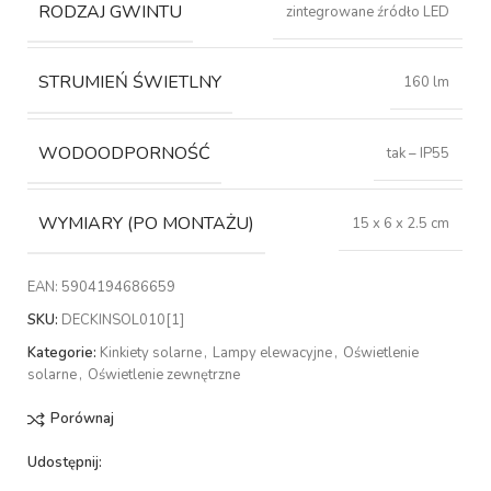
RODZAJ GWINTU
zintegrowane źródło LED
STRUMIEŃ ŚWIETLNY
160 lm
WODOODPORNOŚĆ
tak – IP55
WYMIARY (PO MONTAŻU)
15 x 6 x 2.5 cm
EAN:
5904194686659
SKU:
DECKINSOL010[1]
Kategorie:
Kinkiety solarne
,
Lampy elewacyjne
,
Oświetlenie
solarne
,
Oświetlenie zewnętrzne
Porównaj
Udostępnij: