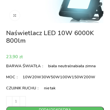
Kliknij aby powiększyć
Naświetlacz LED 10W 6000K
800lm
zł
BARWA ŚWIATŁA
biała neutralna
biała zimna
MOC
10W
20W
30W
50W
100W
150W
200W
CZUJNIK RUCHU
nie
tak
DODAJ DO KOSZYKA