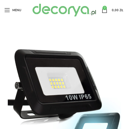
0
MENU
0,00
ZŁ