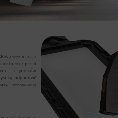
udowę
wykonaną z
 elektronikę przed
wem czynników
ysoką odporność
rzy intensywnej
ampy na
uderzenia,