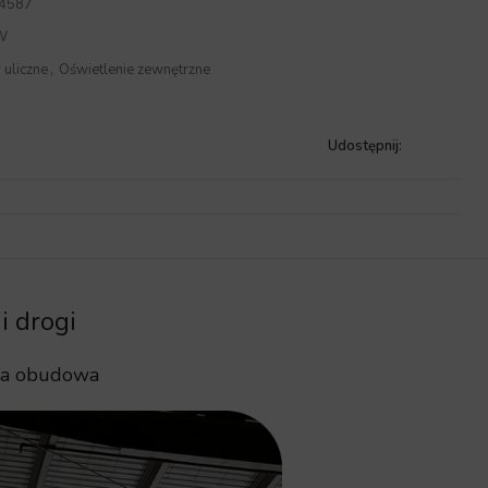
4587
W
uliczne
,
Oświetlenie zewnętrzne
Udostępnij:
i drogi
owa obudowa