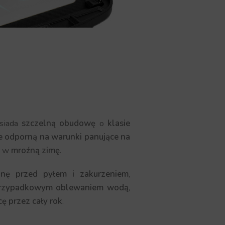
siada
szczelną obudowę
o
klasie
e odporną na warunki panujące na
 i w
mroźną zimę
.
onę przed pyłem i zakurzeniem
,
rzypadkowym oblewaniem wodą
,
cę przez cały rok
.