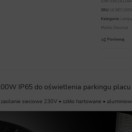
EAN:
590142144
SKU:
ULSIEC100
Kategorie:
Lampy 
Marka:
Decorya
Porównaj
00W IP65 do oświetlenia parkingu placu 
zasilanie sieciowe 230V • szkło hartowane • alumini