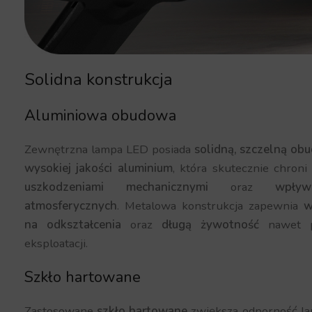
Solidna konstrukcja
Aluminiowa obudowa
Zewnętrzna lampa LED posiada
solidną, szczelną ob
wysokiej jakości aluminium
, która skutecznie chroni
uszkodzeniami mechanicznymi
oraz
wpły
atmosferycznych
. Metalowa konstrukcja zapewnia
w
na odkształcenia
oraz
długą żywotność
nawet p
eksploatacji.
Szkło hartowane
Zastosowane
szkło hartowane
zwiększa odporność l