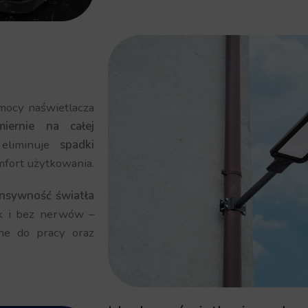
ocy naświetlacza
iernie na całej
 eliminuje
spadki
mfort użytkowania.
ensywność światła
k i bez nerwów –
lne do pracy oraz