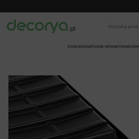
DONICE
OŚWIETLENIE WEWNĘTRZNE
OŚWI