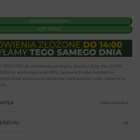
DODAJ DO KOSZYKA
KUP TERAZ!
D 100W IP65 do oświetlenia parkingów, placów i dróg. Moc 100W,
0000 lm, wodoodporność IP65. Zapewnia trwałe i bezpieczne
ętrzne dzięki aluminiowej obudowie i hartowanemu szkłu, odporne na
ody.
IATŁA
biała neutralna
IERZCHU
nie