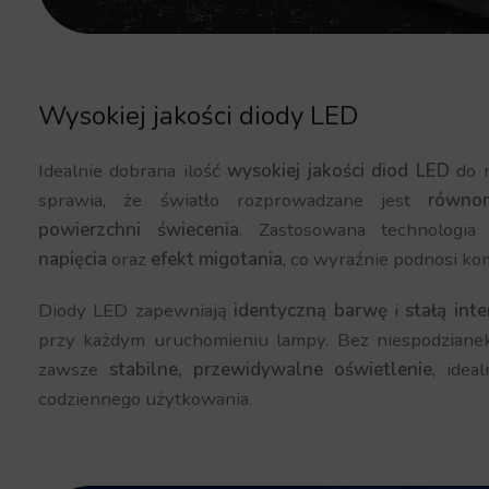
Wysokiej jakości diody LED
Idealnie dobrana ilość
wysokiej jakości diod LED
do m
sprawia, że światło rozprowadzane jest
równom
powierzchni świecenia
. Zastosowana technologia
napięcia
oraz
efekt migotania
, co wyraźnie podnosi ko
Diody LED zapewniają
identyczną barwę
i
stałą int
przy każdym uruchomieniu lampy. Bez niespodziane
zawsze
stabilne, przewidywalne oświetlenie
, idea
codziennego użytkowania.