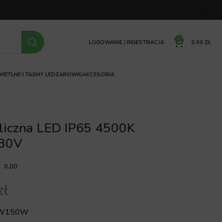
OFERTA
O FIRMIE
FAQ
PORÓWNYWARKA
KONTAKT
0
LOGOWANIE / REJESTRACJA
0,00
ZŁ
IETLNE I TAŚMY LED
ŻARÓWKI
AKCESORIA
liczna LED IP65 4500K
30V
0.00
zł
W
150W