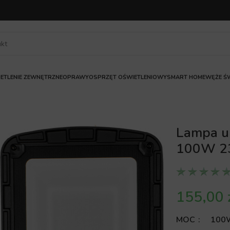
ETLENIE ZEWNĘTRZNE
OPRAWY
OSPRZĘT OŚWIETLENIOWY
SMART HOME
WĘŻE ŚW
Lampa u
100W 2
MOC
100