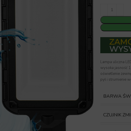
Lampa uliczna LE
wysoka jasność 1
oświetlenie zewn
pył i strumienie w
BARWA ŚW
CZUJNIK ZM