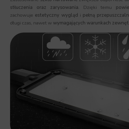
stłuczenia oraz zarysowania
. Dzięki temu
powie
zachowuje
estetyczny wygląd
i
pełną przepuszczaln
długi czas, nawet w
wymagających warunkach zewnęt