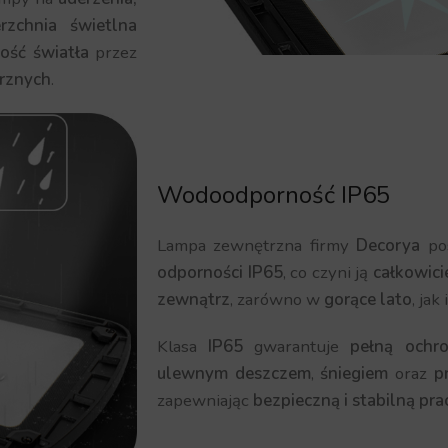
rzchnia świetlna
ość światła
przez
rznych
.
Wodoodporność IP65
Lampa zewnętrzna firmy
Decorya
po
odporności IP65
, co czyni ją
całkowici
zewnątrz
, zarówno w
gorące lato
, jak
Klasa
IP65
gwarantuje
pełną ochr
ulewnym deszczem
,
śniegiem
oraz
p
zapewniając
bezpieczną i stabilną pra