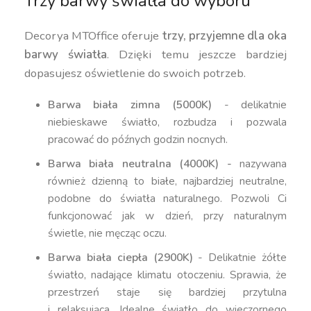
Trzy barwy światła do wyboru
Decorya MTOffice oferuje
trzy, przyjemne dla oka
barwy światła
. Dzięki temu jeszcze bardziej
dopasujesz oświetlenie do swoich potrzeb.
Barwa biała zimna (5000K)
- delikatnie
niebieskawe światło, rozbudza i pozwala
pracować do późnych godzin nocnych.
Barwa biała neutralna (4000K) -
nazywana
również dzienną to białe, najbardziej neutralne,
podobne do światła naturalnego. Pozwoli Ci
funkcjonować jak w dzień, przy naturalnym
świetle, nie męcząc oczu.
Barwa biała ciepła (2900K)
- Delikatnie żółte
światło, nadające klimatu otoczeniu. Sprawia, że
przestrzeń staje się bardziej przytulna
i relaksująca. Idealne światło do wieczornego