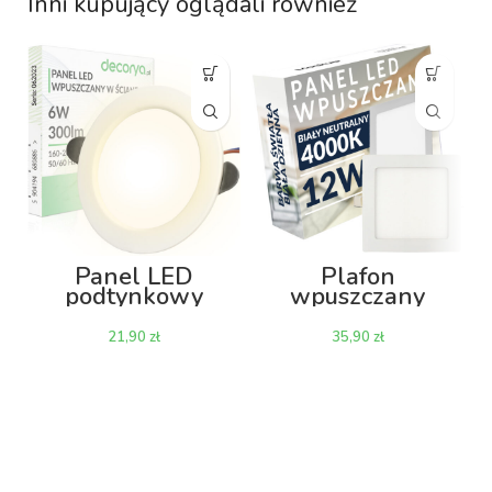
Inni kupujący oglądali również
Panel LED
Plafon
podtynkowy
wpuszczany
wpuszczany
PAWPKO 12W
PAWPKO 6W
4000K 170mm –
zł
zł
3000K 300lm –
kwadratowy
okrągły 95mm