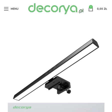
0
MENU
0,00
ZŁ