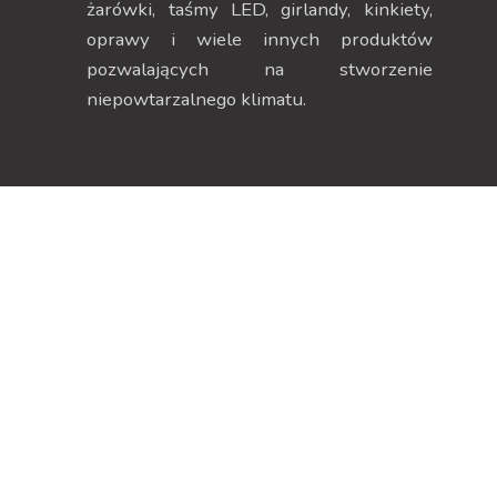
żarówki, taśmy LED, girlandy, kinkiety,
oprawy i wiele innych produktów
pozwalających na stworzenie
niepowtarzalnego klimatu.
Dane kontaktowe
Strefa klienta
ul. Szczecińska 38H, 75-
Moje konto
137 Koszalin
Moje zamówienia
NIP 669-252-00-19
Dane adresowe
Menu
Zwroty i reklamacje
Regulamin
Informacje o firmie
Polityka Prywatności
Koszty dostawy
Polityka plików cookies
Sklep on-line
Kontakt
Oferta sklepu