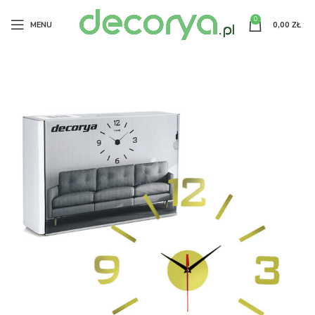
0
MENU
0,00
ZŁ