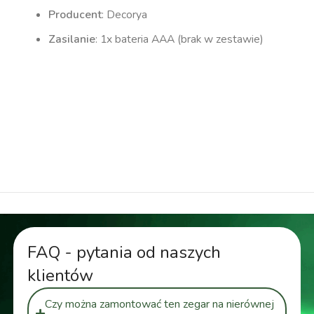
Producent
: Decorya
Zasilanie
: 1x bateria AAA (brak w zestawie)
zegar bezramowy, zegar naklejany na ścianę, zegar
nowoczesny, zegar minimalistyczny, zegar do
salonu, zegar do kuchni, zegar do sypialni, cichy
zegar, zegar płynący, zegar z płynącym
mechanizmem
FAQ - pytania od naszych
klientów
Czy można zamontować ten zegar na nierównej