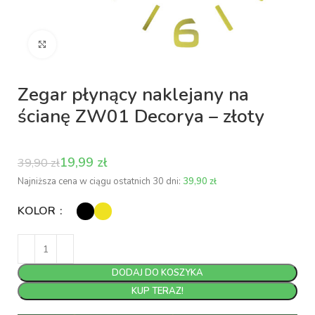
Kliknij aby powiększyć
Zegar płynący naklejany na
ścianę ZW01 Decorya – złoty
19,99
zł
39,90
zł
Najniższa cena w ciągu ostatnich 30 dni:
39,90
zł
KOLOR
DODAJ DO KOSZYKA
KUP TERAZ!