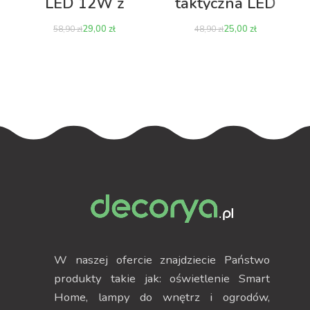
LED 12W z
taktyczna LED
powerbankiem
Torch Heavy
29,00
zł
25,00
zł
58,90
zł
48,90
zł
W naszej ofercie znajdziecie Państwo
produkty takie jak: oświetlenie Smart
Home, lampy do wnętrz i ogrodów,