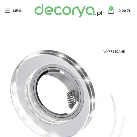
0
MENU
0,00
ZŁ
WYPRZEDANE