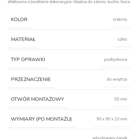
efektowne oświetlenie dekoracyjne. Idealna do salonu, kuchni, biura.
KOLOR
srebrny
MATERIAŁ
szkło
TYP OPRAWKI
podtynkowa
PRZEZNACZENIE
do wnętrza
OTWÓR MONTAŻOWY
55 mm
WYMIARY (PO MONTAŻU)
90 x 90 x 10 mm
wbudowany pasek