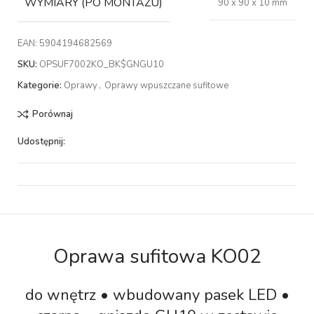
WYMIARY (PO MONTAŻU)
90 x 90 x 10 mm
EAN:
5904194682569
SKU:
OPSUF7002KO_BK$GNGU10
Kategorie:
Oprawy
,
Oprawy wpuszczane sufitowe
Porównaj
Udostępnij:
Oprawa sufitowa KO02
do wnętrz • wbudowany pasek LED •