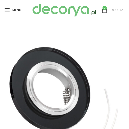
0
MENU
0,00
ZŁ