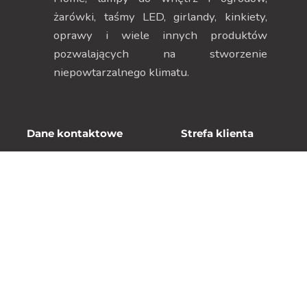
żarówki, taśmy LED, girlandy, kinkiety,
oprawy i wiele innych produktów
pozwalających na stworzenie
niepowtarzalnego klimatu.
Dane kontaktowe
Strefa klienta
ul. Szczecińska 38H, 75-
Moje konto
137 Koszalin
Moje zamówienia
NIP 669-252-00-19
Dane adresowe
Menu
Zwroty i reklamacje
Regulamin
Informacje o firmie
Polityka Prywatności
Koszty dostawy
Polityka plików cookies
Sklep on-line
Kontakt