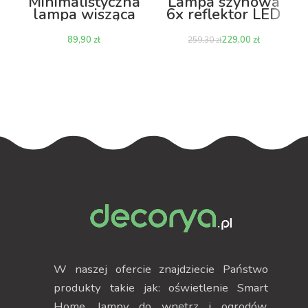
Minimalistyczna
Lampa szynowa
lampa wisząca
6x reflektor LED
Spider
30W 3000K +
szyna 1m –
zł
229,00
zł
259,30
zł
czarna
W naszej ofercie znajdziecie Państwo
produkty takie jak: oświetlenie Smart
Home, lampy do wnętrz i ogrodów,