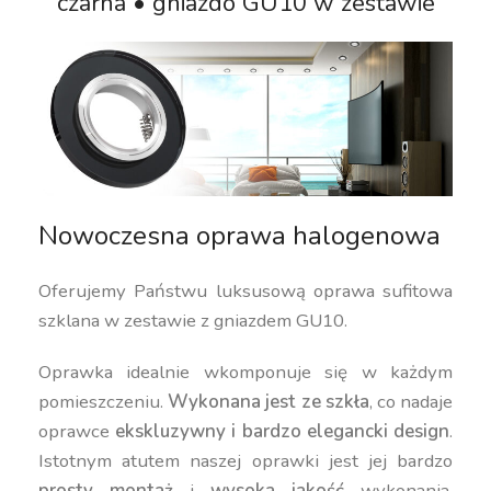
czarna • gniazdo GU10 w zestawie
Nowoczesna oprawa halogenowa
Oferujemy Państwu luksusową oprawa sufitowa
szklana w zestawie z gniazdem GU10.
Oprawka idealnie wkomponuje się w każdym
pomieszczeniu.
Wykonana jest ze szkła
, co nadaje
oprawce
ekskluzywny i bardzo elegancki design
.
Istotnym atutem naszej oprawki jest jej bardzo
prosty montaż
i
wysoka jakość
wykonania.