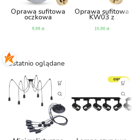
Oprawa sufitowa
Oprawa sufitowa
oczkowa
KW03 z
wpuszczana
gniazdem GU10
okrągła Decorya
– kryształowa
zł
zł
CT13 z
gniazdem GU10
– biała
Ostatnio oglądane