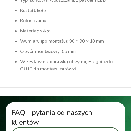
Typ
: sufitowa, wpuszczana, z paskiem LED
Kształt
: koło
Kolor
: czarny
Materiał
: szkło
Wymiary
(po montażu): 90 × 90 × 10 mm
Otwór montażowy
: 55 mm
W zestawie z oprawką otrzymujesz gniazdo
GU10 do montażu żarówki.
FAQ - pytania od naszych
klientów