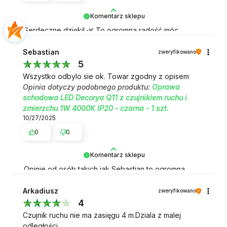
Komentarz sklepu
Serdeczne dzięki! 🌿 To ogromna radość móc
przeczytać taką opinię.
Sebastian
zweryfikowano
5
Wszystko odbylo sie ok. Towar zgodny z opisem
Opinia dotyczy podobnego produktu:
Oprawa
schodowa LED Decorya Q11 z czujnikiem ruchu i
zmierzchu 1W 4000K IP20 - czarna - 1 szt.
10/27/2025
0
0
Komentarz sklepu
Opinie od osób takich jak Sebastian to ogromna
motywacja 💪
Arkadiusz
zweryfikowano
4
Czujnik ruchu nie ma zasięgu 4 m.Dziala z malej
odległości