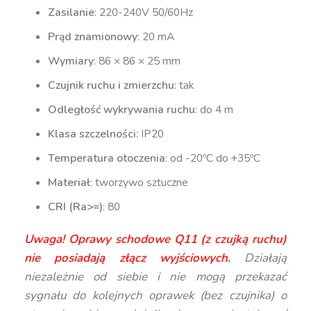
Zasilanie
: 220-240V 50/60Hz
Prąd znamionowy
: 20 mA
Wymiary
: 86 × 86 × 25 mm
Czujnik ruchu i zmierzchu
: tak
Odległość wykrywania ruchu
: do 4 m
Klasa szczelności
: IP20
Temperatura otoczenia
: od -20ºC do +35ºC
Materiał
: tworzywo sztuczne
CRI (Ra>=)
: 80
Uwaga! Oprawy schodowe Q11 (z czujką ruchu)
nie posiadają złącz wyjściowych.
Działają
niezależnie od siebie i nie mogą przekazać
sygnału do kolejnych oprawek (bez czujnika) o