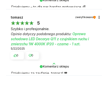
Komentarz sklepu
Dziękujemy – to dla nas bardzo motywujące 🌈
tomasz
zweryfikowano
5
Szybko i profesjonalnie.
Opinia dotyczy podobnego produktu:
Oprawa
schodowa LED Decorya Q11 z czujnikiem ruchu i
zmierzchu 1W 4000K IP20 - czarna - 1 szt.
5/22/2025
0
0
Komentarz sklepu
Dziękujemy za zaufanie, tomasz! 🧡
Piotr
zweryfikowano
5
Jest tak dobra że zamówiłem następne
Opinia dotyczy podobnego produktu:
Oprawa
schodowa LED Decorya Q11 z czujnikiem ruchu i