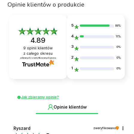
Opinie klientów o produkcie
5
89%
4
11%
4.89
3
0%
9
opinii klientów
z całego okresu
2
0%
zebranych i zweryfikowanych przez
1
0%
Jak zbieramy opinie?
Opinie klientów
Ryszard
zweryfikowano