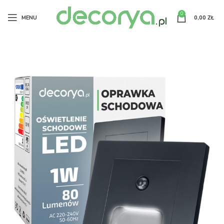
0
MENU
0,00
ZŁ