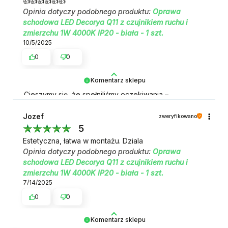
👍️👍️👍️👍️👍️👍️
Opinia dotyczy podobnego produktu:
Oprawa
schodowa LED Decorya Q11 z czujnikiem ruchu i
zmierzchu 1W 4000K IP20 - biała - 1 szt.
10/5/2025
0
0
Komentarz sklepu
Cieszymy się, że spełniliśmy oczekiwania –
dziękujemy! 🎯
Jozef
zweryfikowano
5
Estetyczna, łatwa w montażu. Dziala
Opinia dotyczy podobnego produktu:
Oprawa
schodowa LED Decorya Q11 z czujnikiem ruchu i
zmierzchu 1W 4000K IP20 - biała - 1 szt.
7/14/2025
0
0
Komentarz sklepu