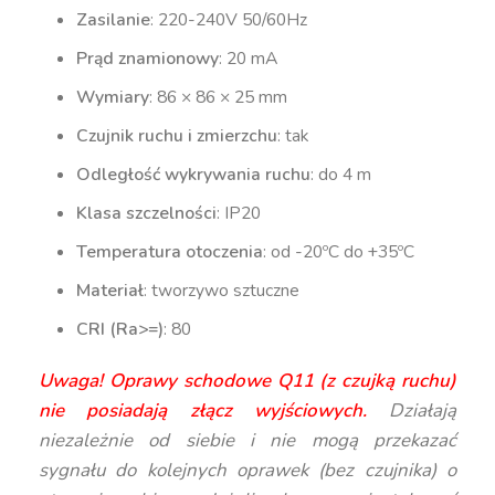
Zasilanie
: 220-240V 50/60Hz
Prąd znamionowy
: 20 mA
Wymiary
: 86 × 86 × 25 mm
Czujnik ruchu i zmierzchu
: tak
Odległość wykrywania ruchu
: do 4 m
Klasa szczelności
: IP20
Temperatura otoczenia
: od -20ºC do +35ºC
Materiał
: tworzywo sztuczne
CRI (Ra>=)
: 80
Uwaga! Oprawy schodowe Q11 (z czujką ruchu)
nie posiadają złącz wyjściowych.
Działają
niezależnie od siebie i nie mogą przekazać
sygnału do kolejnych oprawek (bez czujnika) o