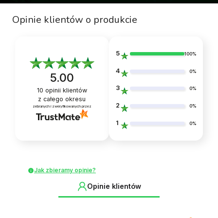
Opinie klientów o produkcie
5
100%
4
0%
5.00
3
0%
10
opinii klientów
z całego okresu
2
0%
zebranych i zweryfikowanych przez
1
0%
Jak zbieramy opinie?
Opinie klientów