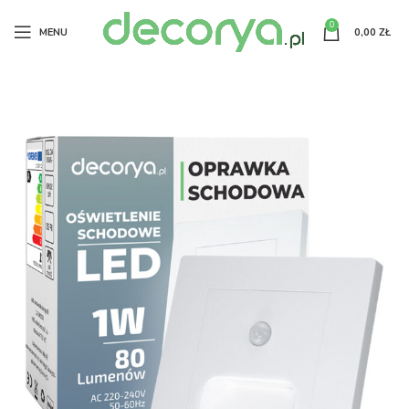
0
MENU
0,00
ZŁ