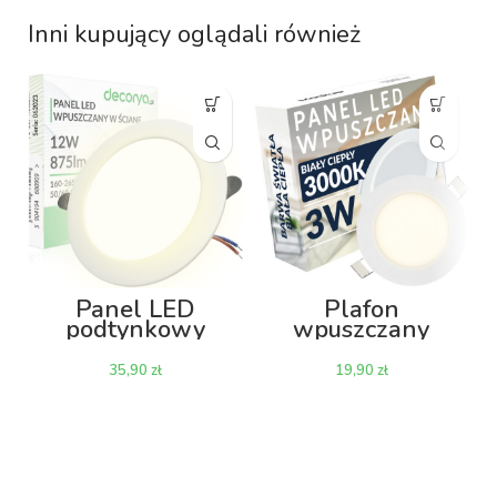
Inni kupujący oglądali również
Panel LED
Plafon
podtynkowy
wpuszczany
wpuszczany
PAWPKO 3W
PAWPKO 12W
3000K 83mm –
zł
zł
4000K 875lm –
okrągły
okrągły 145mm