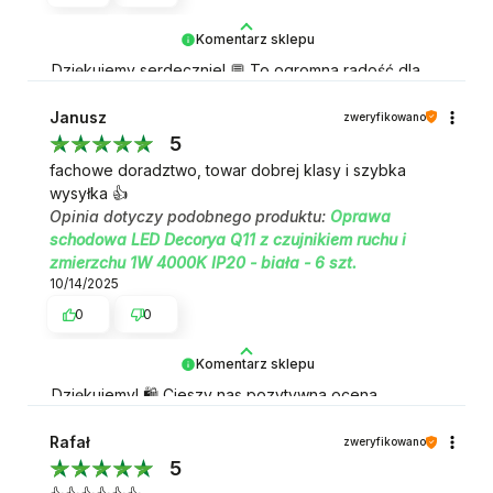
Komentarz sklepu
Dziękujemy serdecznie! 💬 To ogromna radość dla
całego zespołu.
Janusz
zweryfikowano
5
fachowe doradztwo, towar dobrej klasy i szybka
wysyłka 👍️
Opinia dotyczy podobnego produktu:
Oprawa
schodowa LED Decorya Q11 z czujnikiem ruchu i
zmierzchu 1W 4000K IP20 - biała - 6 szt.
10/14/2025
0
0
Komentarz sklepu
Dziękujemy! 🛍️ Cieszy nas pozytywna ocena
zakupów.
Rafał
zweryfikowano
5