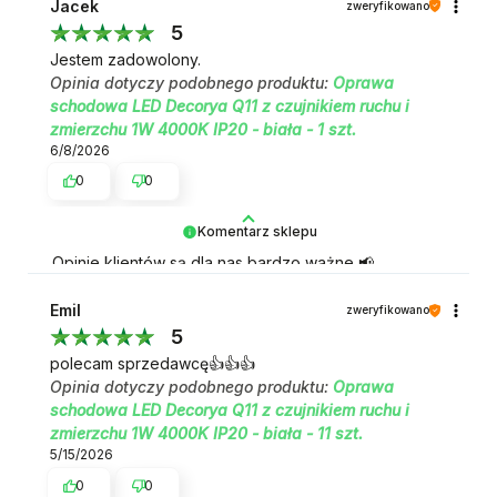
Jacek
zweryfikowano
5
Jestem zadowolony.
Opinia dotyczy podobnego produktu:
Oprawa
schodowa LED Decorya Q11 z czujnikiem ruchu i
zmierzchu 1W 4000K IP20 - biała - 1 szt.
6/8/2026
0
0
Komentarz sklepu
Opinie klientów są dla nas bardzo ważne 📢
Dziękujemy!
Emil
zweryfikowano
5
polecam sprzedawcę👍️👍️👍️
Opinia dotyczy podobnego produktu:
Oprawa
schodowa LED Decorya Q11 z czujnikiem ruchu i
zmierzchu 1W 4000K IP20 - biała - 11 szt.
5/15/2026
0
0