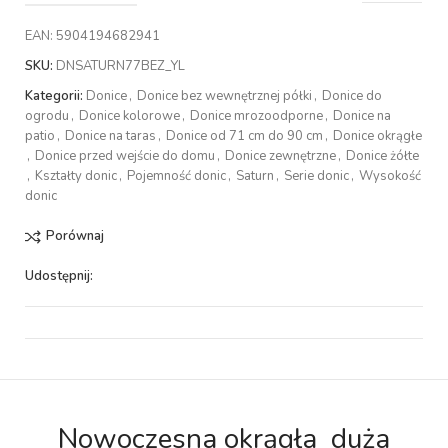
EAN:
5904194682941
SKU:
DNSATURN77BEZ_YL
Kategorii:
Donice
,
Donice bez wewnętrznej półki
,
Donice do
ogrodu
,
Donice kolorowe
,
Donice mrozoodporne
,
Donice na
patio
,
Donice na taras
,
Donice od 71 cm do 90 cm
,
Donice okrągłe
,
Donice przed wejście do domu
,
Donice zewnętrzne
,
Donice żółte
,
Kształty donic
,
Pojemność donic
,
Saturn
,
Serie donic
,
Wysokość
donic
Porównaj
Udostępnij:
Nowoczesna okrągła duża