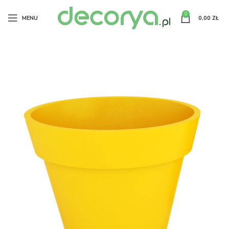
0
MENU
0,00
ZŁ