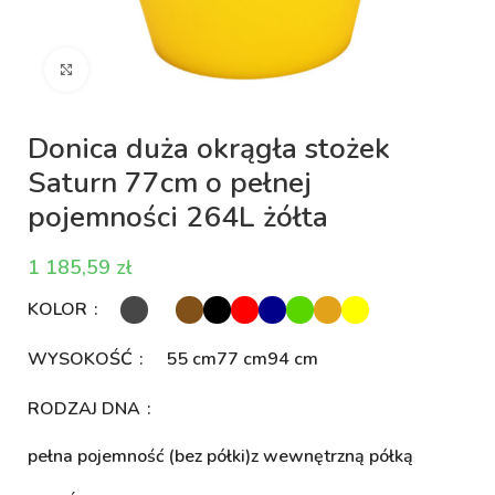
Kliknij aby powiększyć
Donica duża okrągła stożek
Saturn 77cm o pełnej
pojemności 264L żółta
zł
KOLOR
WYSOKOŚĆ
55 cm
77 cm
94 cm
RODZAJ DNA
pełna pojemność (bez półki)
z wewnętrzną półką