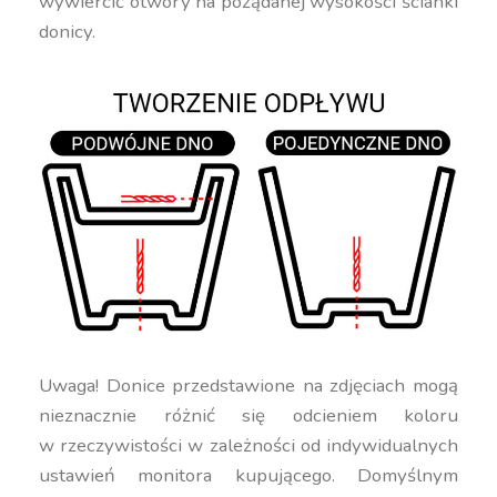
wywiercić otwory na pożądanej wysokości ścianki
donicy.
Uwaga! Donice przedstawione na zdjęciach mogą
nieznacznie różnić się odcieniem koloru
w rzeczywistości w zależności od indywidualnych
ustawień monitora kupującego. Domyślnym