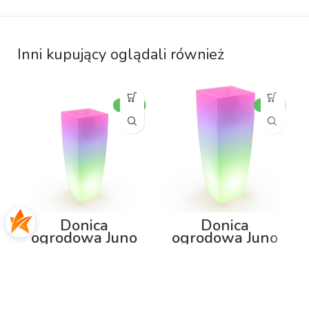
Inni kupujący oglądali również
Donica
Donica
ogrodowa Juno
ogrodowa Juno
75cm z
92cm z
podświetleniem
podświetleniem
RGB
RGB