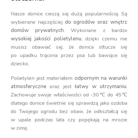
Nasze donice cieszą się dużą popularnością. Są
wybierane najczęściej
do ogrodów oraz wnętrz
domów prywatnych
. Wykonane z bardzo
wysokiej jakości polietylenu
, dzięki czemu nie
musisz obawiać się, że donica stłucze się
po upadku trącona przez psa lub bawiące się
dziecko.
Polietylen jest materiałem
odpornym na warunki
atmosferyczne
oraz jest
łatwy w utrzymaniu
.
Zachowuje swoje właściwości od -30℃ do 45℃
dlatego donice świetnie się sprawdzą jako ozdoba
do Twojego ogrodu bez obaw, że odkształcą się
w upale podczas lata czy popękają na mrozie
w zimę.