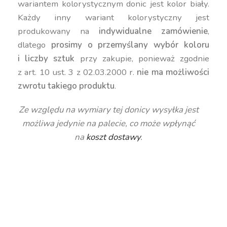
wariantem kolorystycznym donic jest kolor biały.
Każdy inny wariant kolorystyczny jest
produkowany na
indywidualne zamówienie
,
dlatego
prosimy o przemyślany wybór koloru
i liczby sztuk
przy zakupie, ponieważ zgodnie
z art. 10 ust. 3 z 02.03.2000 r.
nie ma możliwości
zwrotu takiego produktu
.
Ze względu na wymiary tej donicy wysyłka jest
możliwa jedynie na palecie, co może wpłynąć
na
koszt dostawy
.
duża donica, wysoka donica, geometryczna donica,
okrągła donica, nowoczesna donica, kolorowa
donica, donica 95 cm, donica 100 cm, donica 90
cm, kwadratowa donica, donica 500 litrów, donica
450 litrów