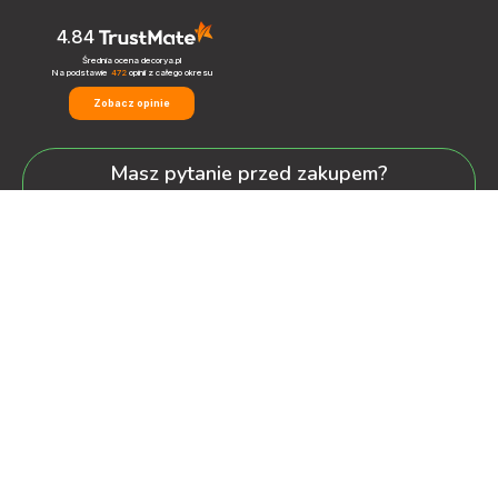
4.84
Średnia ocena decorya.pl
Na podstawie
472
opinii
z całego okresu
Zobacz opinie
Masz pytanie przed zakupem?
+48 600-900-387
oferta@decorya.pl
Obsługa Pozakupowa oraz Allegro
+48 608-167-130
kontakt@decorya.pl