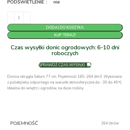
PODŚWIETLENIE
nie
DODAJ DO KOSZYKA
KUP TERAZ!
Czas wysyłki donic ogrodowych: 6-10 dni
roboczych
SPRAWDŹ CZAS WYSYŁKI
Donica okrągła Saturn 77 cm. Pojemność 165-264 dm3. Wykonana
z polietylenu odpornego na warunki atmosferyczne do -30 do 45℃.
Idealna do wnętrz i ogrodów, na duże rośliny.
POJEMNOŚĆ
264 litrów