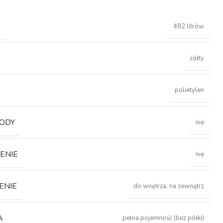
Ć
482 litrów
żółty
polietylen
ODY
nie
ENIE
nie
ENIE
do wnętrza, na zewnątrz
A
pełna pojemność (bez półki)