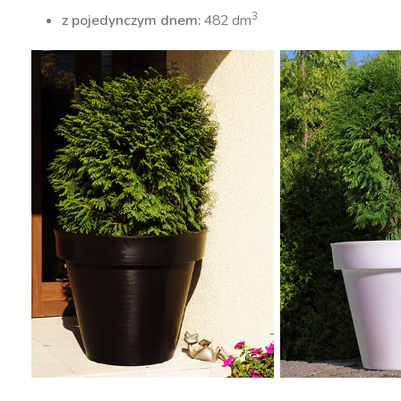
3
z pojedynczym dnem:
482 dm