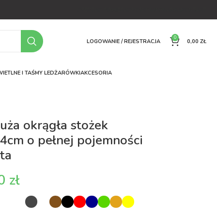
OFERTA
O FIRMIE
FAQ
PORÓWNYWARKA
KONTAKT
0
LOGOWANIE / REJESTRACJA
0,00
ZŁ
IETLNE I TAŚMY LED
ŻARÓWKI
AKCESORIA
uża okrągła stożek
4cm o pełnej pojemności
ta
zł