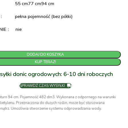
55 cm
77 cm
94 cm
A
pełna pojemność (bez półki)
NIE
nie
DODAJ DO KOSZYKA
KUP TERAZ!
syłki donic ogrodowych: 6-10 dni roboczych
SPRAWDŹ CZAS WYSYŁKI
aturn 94 cm. Pojemność 482 dm3. Wykonana z odpornego na warunki
lietylenu. Przeznaczona do dużych roślin, może być stosowana
wnątrz. Umożliwia stworzenie systemu odprowadzania wody.