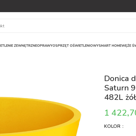
ETLENIE ZEWNĘTRZNE
OPRAWY
OSPRZĘT OŚWIETLENIOWY
SMART HOME
WĘŻE ŚW
Donica d
Saturn 9
482L żół
KOLOR