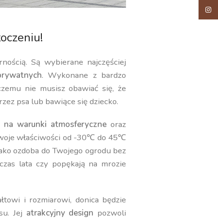
Insta
oczeniu!
rnością. Są wybierane najczęściej
rywatnych
. Wykonane z bardzo
 czemu nie musisz obawiać się, że
rzez psa lub bawiące się dziecko.
 na warunki atmosferyczne
oraz
swoje właściwości od -30℃ do 45℃
jako ozdoba do Twojego ogrodu bez
czas lata czy popękają na mrozie
towi i rozmiarowi, donica będzie
su. Jej
atrakcyjny design
pozwoli