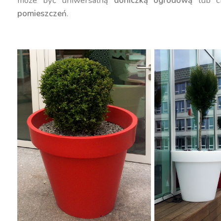
może być uniwersalną
doniczką ogrodową
lub c
pomieszczeń
.