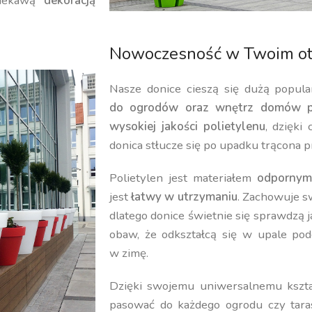
iekawą
dekoracją
Nowoczesność w Twoim ot
Nasze donice cieszą się dużą popula
do ogrodów oraz wnętrz domów p
wysokiej jakości polietylenu
, dzięki
donica stłucze się po upadku trącona p
Polietylen jest materiałem
odpornym
jest
łatwy w utrzymaniu
. Zachowuje 
dlatego donice świetnie się sprawdzą 
obaw, że odkształcą się w upale pod
w zimę.
Dzięki swojemu uniwersalnemu kształ
pasować do każdego ogrodu czy tara