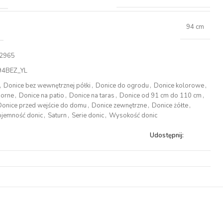
94 cm
2965
4BEZ_YL
,
Donice bez wewnętrznej półki
,
Donice do ogrodu
,
Donice kolorowe
,
porne
,
Donice na patio
,
Donice na taras
,
Donice od 91 cm do 110 cm
,
Donice przed wejście do domu
,
Donice zewnętrzne
,
Donice żółte
,
ojemność donic
,
Saturn
,
Serie donic
,
Wysokość donic
Udostępnij: