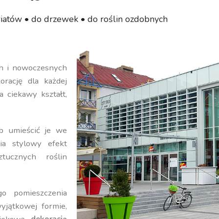
iatów • do drzewek • do roślin ozdobnych
ch i nowoczesnych
orację dla każdej
a ciekawy kształt,
b umieścić je we
ia stylowy efekt
ucznych roślin
o pomieszczenia
yjątkowej formie,