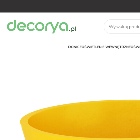
DONICE
OŚWIETLENIE WEWNĘTRZNE
OŚWI