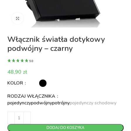
Kliknij aby powiększyć
Włącznik światła dotykowy
podwójny – czarny
5.0
zł
KOLOR
RODZAJ WŁĄCZNIKA
pojedynczy
podwójny
potrójny
pojedynczy schodowy
DODAJ DO KOSZYKA