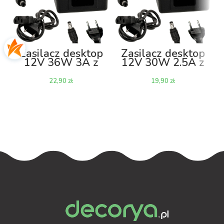
Zasilacz desktop
Zasilacz desktop
12V 36W 3A z
12V 30W 2.5A z
kablem
kablem
zł
zł