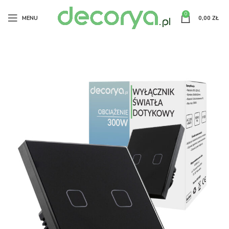
0
MENU
0,00
ZŁ