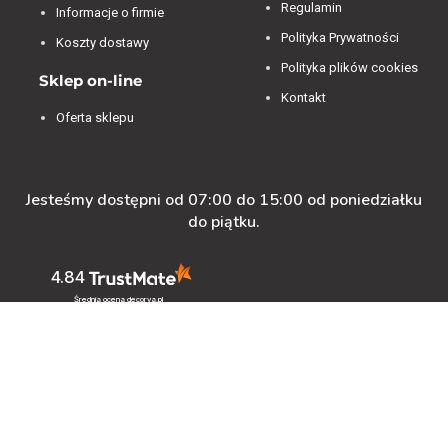
Regulamin
Informacje o firmie
Polityka Prywatności
Koszty dostawy
Polityka plików cookies
Sklep on-line
Kontakt
Oferta sklepu
Jesteśmy dostępni od 07:00 do 15:00 od poniedziałku
do piątku.
4.84
Średnia ocena decorya.pl
Na podstawie
473
opinii
z całego okresu
Zobacz opinie
Masz pytanie przed zakupem?