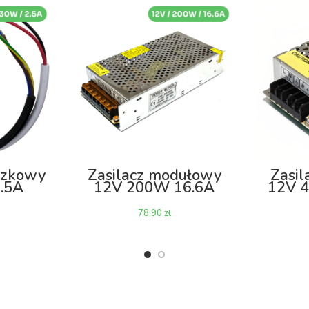
szkowy
Zasilacz modułowy
Zasi
.5A
12V 200W 16.6A
12V 4
IP20
zł