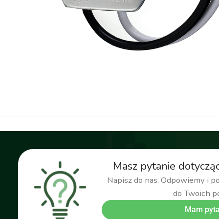
transformator dopuszkowy
,
transformator puszkowy
,
t
Masz pytanie dotyczą
Napisz do nas. Odpowiemy i 
do Twoich p
Mam pyta