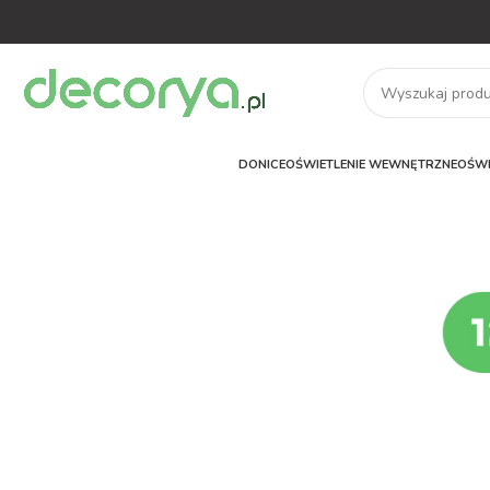
DONICE
OŚWIETLENIE WEWNĘTRZNE
OŚWI