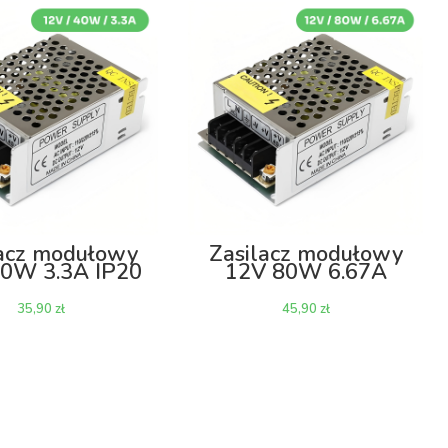
lacz modułowy
Zasilacz modułowy
0W 3.3A IP20
12V 80W 6.67A
IP20
zł
zł