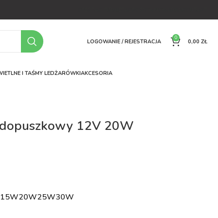
OFERTA
O FIRMIE
FAQ
PORÓWNYWARKA
KONTAKT
0
LOGOWANIE / REJESTRACJA
0,00
ZŁ
IETLNE I TAŚMY LED
ŻARÓWKI
AKCESORIA
z dopuszkowy 12V 20W
ł
W
15W
20W
25W
30W