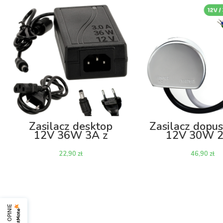
Zasilacz desktop
Zasilacz dopu
12V 36W 3A z
12V 30W 2
kablem
zł
zł