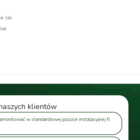
we
: tak
tak
wodoodporny
naszych klientów
zamontować w standardowej puszce instalacyjnej fi