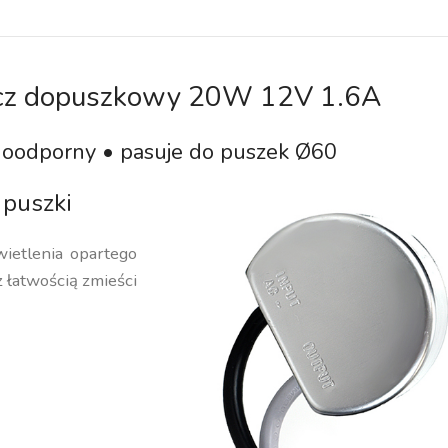
acz dopuszkowy 20W 12V 1.6A
oodporny • pasuje do puszek Ø60
puszki
wietlenia opartego
z łatwością zmieści