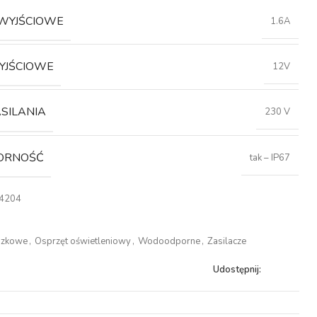
 WYJŚCIOWE
1.6A
WYJŚCIOWE
12V
ASILANIA
230 V
ORNOŚĆ
tak – IP67
4204
szkowe
,
Osprzęt oświetleniowy
,
Wodoodporne
,
Zasilacze
Udostępnij: