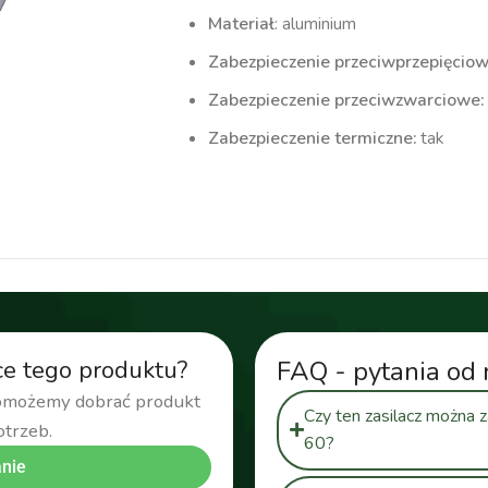
Materiał
: aluminium
Zabezpieczenie przeciwprzepięcio
Zabezpieczenie przeciwzwarciowe:
Zabezpieczenie termiczne:
tak
ransformator wodoodprony
,
zasilacz dopuszkowy
,
zasilacz 
ce tego produktu?
FAQ - pytania od 
pomożemy dobrać produkt
Czy ten zasilacz można 
otrzeb.
60?
nie