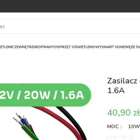
ETLENIE ZEWNĘTRZNE
OPRAWY
OSPRZĘT OŚWIETLENIOWY
SMART HOME
WĘŻE ŚW
Zasilac
1.6A
z
MOC
10