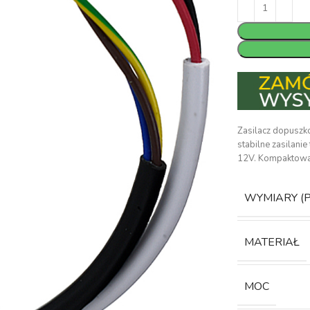
Zasilacz dopuszk
stabilne zasilan
12V. Kompaktowa 
WYMIARY (
MATERIAŁ
MOC