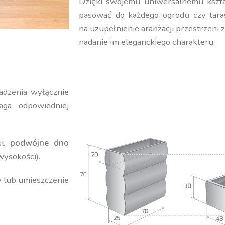
Dzięki swojemu uniwersalnemu kształ
pasować do każdego ogrodu czy tara
na uzupełnienie aranżacji przestrzeni 
nadanie im eleganckiego charakteru.
adzenia wyłącznie
ga odpowiedniej
est
podwójne dno
wysokości).
y lub umieszczenie