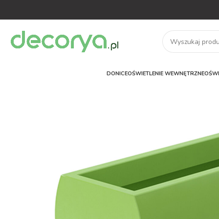
DONICE
OŚWIETLENIE WEWNĘTRZNE
OŚWI