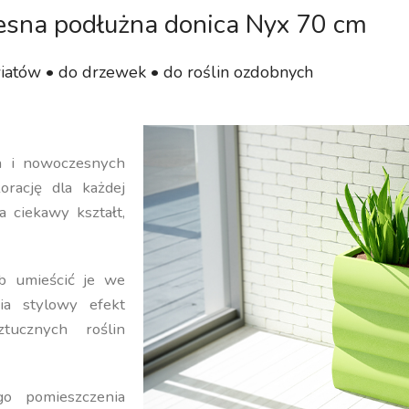
sna podłużna donica Nyx 70 cm
iatów • do drzewek • do roślin ozdobnych
ch i nowoczesnych
orację dla każdej
a ciekawy kształt,
b umieścić je we
ia stylowy efekt
ucznych roślin
o pomieszczenia