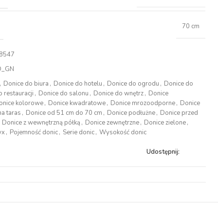
70 cm
8547
D_GN
,
Donice do biura
,
Donice do hotelu
,
Donice do ogrodu
,
Donice do
 restauracji
,
Donice do salonu
,
Donice do wnętrz
,
Donice
onice kolorowe
,
Donice kwadratowe
,
Donice mrozoodporne
,
Donice
na taras
,
Donice od 51 cm do 70 cm
,
Donice podłużne
,
Donice przed
Donice z wewnętrzną półką
,
Donice zewnętrzne
,
Donice zielone
,
yx
,
Pojemność donic
,
Serie donic
,
Wysokość donic
Udostępnij: