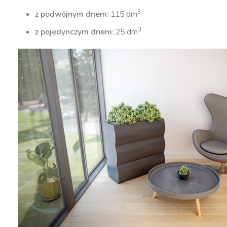
3
z podwójnym dnem:
115 dm
3
z pojedynczym dnem:
25 dm