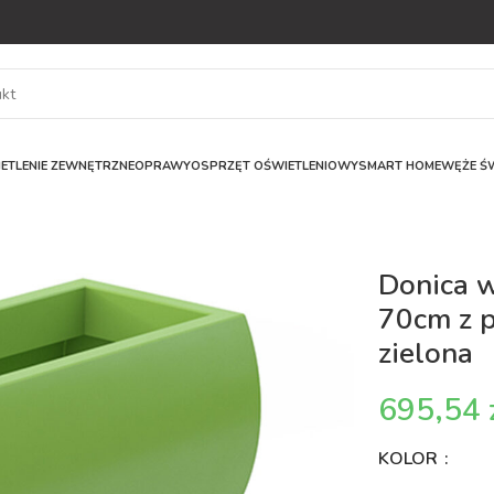
ETLENIE ZEWNĘTRZNE
OPRAWY
OSPRZĘT OŚWIETLENIOWY
SMART HOME
WĘŻE ŚW
Donica 
70cm z 
zielona
KOLOR