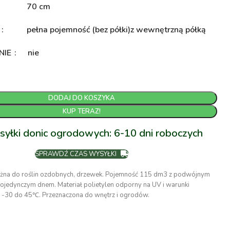
70 cm
A
pełna pojemność (bez półki)
z wewnętrzną półką
NIE
nie
DODAJ DO KOSZYKA
KUP TERAZ!
syłki donic ogrodowych: 6-10 dni roboczych
SPRAWDŹ CZAS WYSYŁKI
żna do roślin ozdobnych, drzewek. Pojemność 115 dm3 z podwójnym
ojedynczym dnem. Materiał polietylen odporny na UV i warunki
 -30 do 45℃. Przeznaczona do wnętrz i ogrodów.