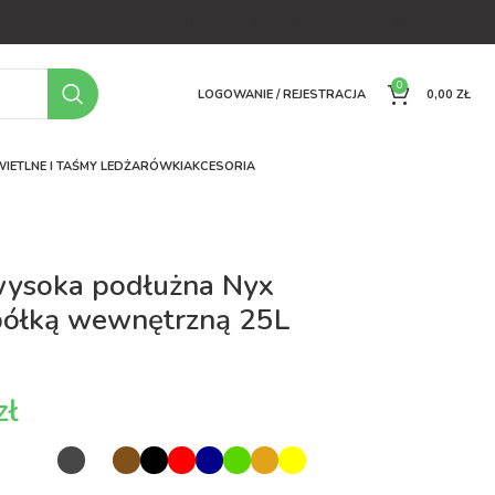
OFERTA
O FIRMIE
FAQ
PORÓWNYWARKA
KONTAKT
0
LOGOWANIE / REJESTRACJA
0,00
ZŁ
IETLNE I TAŚMY LED
ŻARÓWKI
AKCESORIA
wysoka podłużna Nyx
półką wewnętrzną 25L
zł