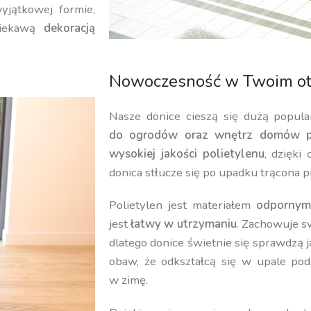
yjątkowej formie,
iekawą
dekoracją
Nowoczesność w Twoim ot
Nasze donice cieszą się dużą popula
do ogrodów oraz wnętrz domów p
wysokiej jakości polietylenu
, dzięki
donica stłucze się po upadku trącona p
Polietylen jest materiałem
odpornym
jest
łatwy w utrzymaniu
. Zachowuje 
dlatego donice świetnie się sprawdzą 
obaw, że odkształcą się w upale pod
w zimę.