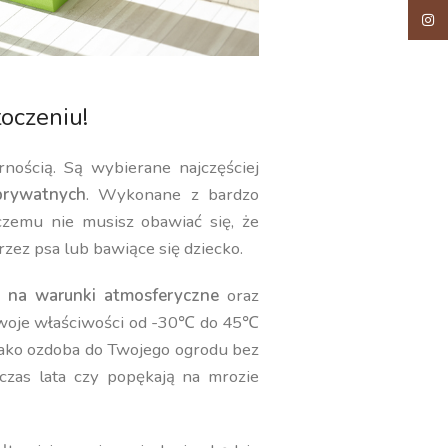
Insta
oczeniu!
rnością. Są wybierane najczęściej
rywatnych
. Wykonane z bardzo
 czemu nie musisz obawiać się, że
rzez psa lub bawiące się dziecko.
 na warunki atmosferyczne
oraz
swoje właściwości od -30℃ do 45℃
jako ozdoba do Twojego ogrodu bez
czas lata czy popękają na mrozie