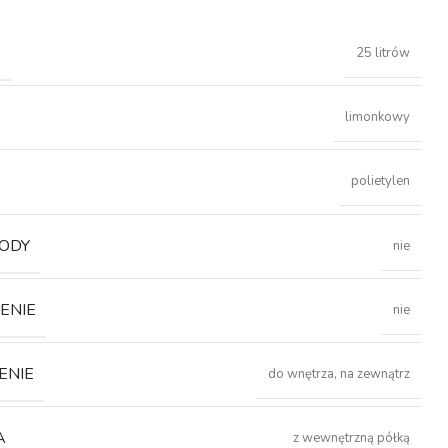
Ć
25 litrów
limonkowy
polietylen
ODY
nie
ENIE
nie
ENIE
do wnętrza, na zewnątrz
A
z wewnętrzną półką