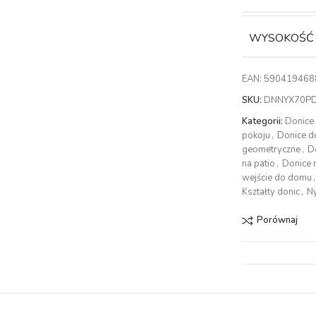
WYSOKOŚĆ
EAN:
590419468
SKU:
DNNYX70P
Kategorii:
Donice
pokoju
,
Donice do
geometryczne
,
D
na patio
,
Donice 
wejście do domu
,
Kształty donic
,
N
Porównaj