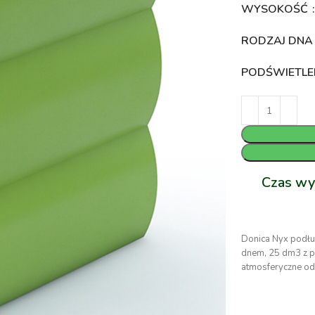
WYSOKOŚĆ
RODZAJ DN
PODŚWIETLE
Czas wy
Donica Nyx podłu
dnem, 25 dm3 z p
atmosferyczne od