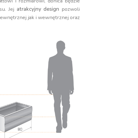
towi i rozmiarowi, donica będzie
su. Jej
atrakcyjny design
pozwoli
zewnętrznej jak i wewnętrznej oraz