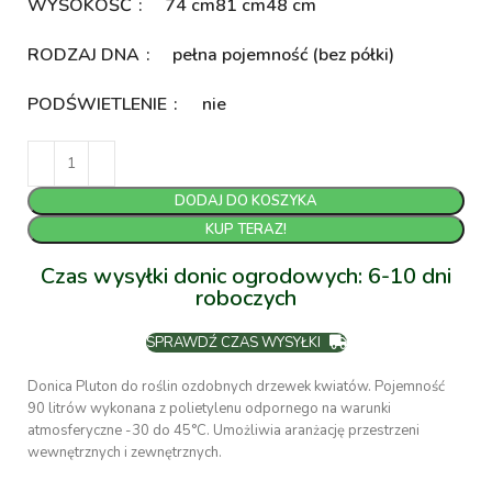
WYSOKOŚĆ
74 cm
81 cm
48 cm
RODZAJ DNA
pełna pojemność (bez półki)
PODŚWIETLENIE
nie
DODAJ DO KOSZYKA
KUP TERAZ!
Czas wysyłki donic ogrodowych: 6-10 dni
roboczych
SPRAWDŹ CZAS WYSYŁKI
Donica Pluton do roślin ozdobnych drzewek kwiatów. Pojemność
90 litrów wykonana z polietylenu odpornego na warunki
atmosferyczne -30 do 45°C. Umożliwia aranżację przestrzeni
wewnętrznych i zewnętrznych.