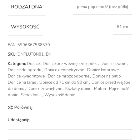
RODZAJ DNA
pełna pojemność (bez półki)
WYSOKOŚĆ
81 cm
EAN:
5906667568530
SKU:
DNPLUTON81_BK
Kategorii:
Donice
,
Donice bez wewnętrznej półki
,
Donice czarne
,
Donice do ogrodu
,
Donice geometryczne
,
Donice kolorowe
,
Donice kwadratowe
,
Donice mrozoodporne
,
Donice na patio
,
Donice na taras
,
Donice od 71 cm do 90 cm
,
Donice przed wejście
do domu
,
Donice zewnętrzne
,
Kształty donic
,
Pluton
,
Pojemność
donic
,
Serie donic
,
Wysokość donic
Porównaj
Udostępnij: