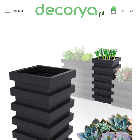
0
MENU
0,00
ZŁ