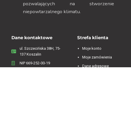
pozwalających na stworzenie
niepowtarzalnego klimatu.
Dane kontaktowe
Strefa klienta
ul. Szczecińska 38H, 75-
Moje konto
137 Koszalin
Moje zamówienia
NIP 669-252-00-19
Dane adresowe
Menu
Zwroty i reklamacje
Regulamin
Informacje o firmie
Polityka Prywatności
Koszty dostawy
Polityka plików cookies
Sklep on-line
Kontakt
Oferta sklepu