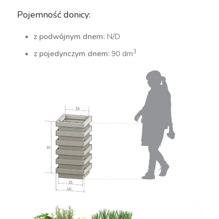
Pojemność donicy:
z podwójnym dnem:
N/D
3
z pojedynczym dnem:
90 dm