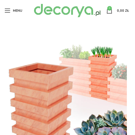
0
MENU
0,00
ZŁ