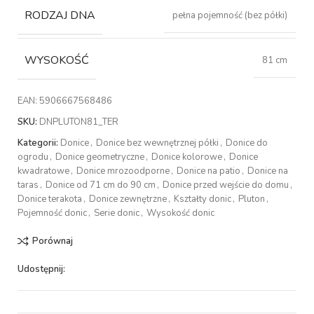
RODZAJ DNA
pełna pojemność (bez półki)
WYSOKOŚĆ
81 cm
EAN:
5906667568486
SKU:
DNPLUTON81_TER
Kategorii:
Donice
,
Donice bez wewnętrznej półki
,
Donice do
ogrodu
,
Donice geometryczne
,
Donice kolorowe
,
Donice
kwadratowe
,
Donice mrozoodporne
,
Donice na patio
,
Donice na
taras
,
Donice od 71 cm do 90 cm
,
Donice przed wejście do domu
,
Donice terakota
,
Donice zewnętrzne
,
Kształty donic
,
Pluton
,
Pojemność donic
,
Serie donic
,
Wysokość donic
Porównaj
Udostępnij: