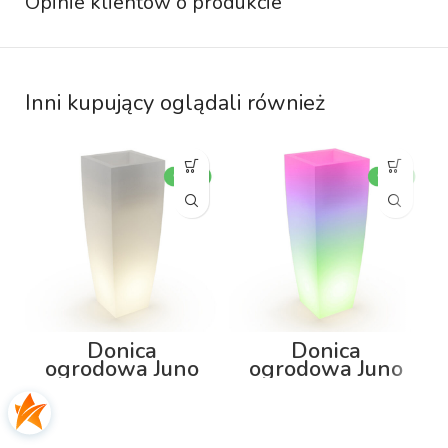
Opinie klientów o produkcie
Inni kupujący oglądali również
Donica
Donica
ogrodowa Juno
ogrodowa Juno
92cm z
92cm z
podświetleniem
podświetleniem
RGB