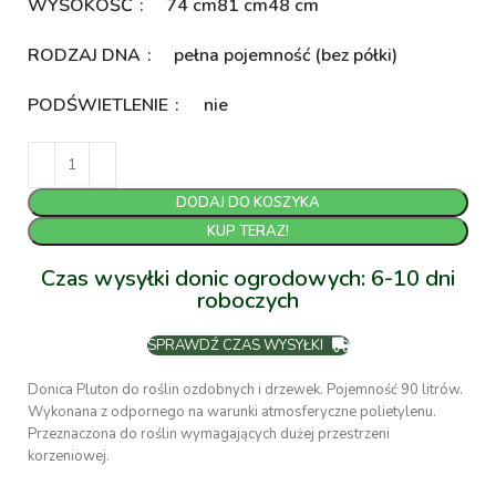
WYSOKOŚĆ
74 cm
81 cm
48 cm
RODZAJ DNA
pełna pojemność (bez półki)
PODŚWIETLENIE
nie
DODAJ DO KOSZYKA
KUP TERAZ!
Czas wysyłki donic ogrodowych: 6-10 dni
roboczych
SPRAWDŹ CZAS WYSYŁKI
Donica Pluton do roślin ozdobnych i drzewek. Pojemność 90 litrów.
Wykonana z odpornego na warunki atmosferyczne polietylenu.
Przeznaczona do roślin wymagających dużej przestrzeni
korzeniowej.