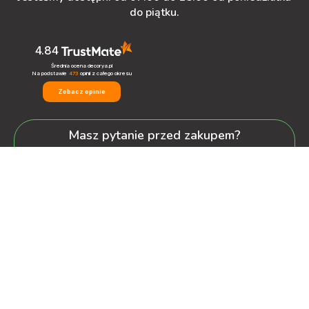
do piątku.
4.84
Średnia ocena decorya.pl
Na podstawie
473
opinii
z całego okresu
Zobacz opinie
Masz pytanie przed zakupem?
+48 600-900-387
oferta@decorya.pl
Obsługa Pozakupowa oraz Allegro
+48 608-167-130
kontakt@decorya.pl