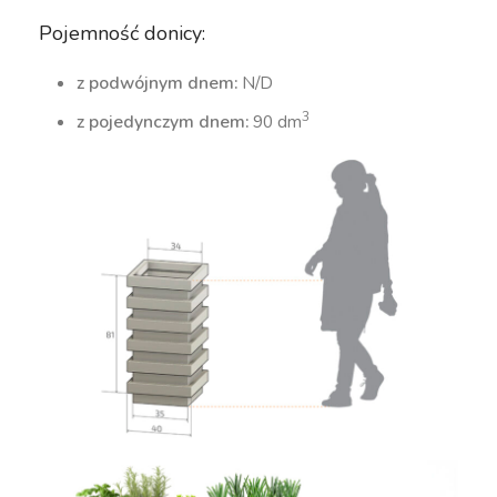
Pojemność donicy:
z podwójnym dnem:
N/D
3
z pojedynczym dnem:
90 dm