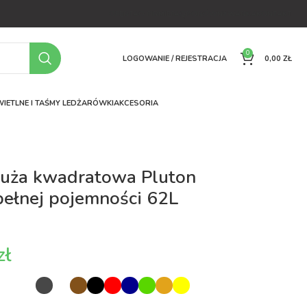
OFERTA
O FIRMIE
FAQ
PORÓWNYWARKA
KONTAKT
0
LOGOWANIE / REJESTRACJA
0,00
ZŁ
IETLNE I TAŚMY LED
ŻARÓWKI
AKCESORIA
duża kwadratowa Pluton
ełnej pojemności 62L
zł