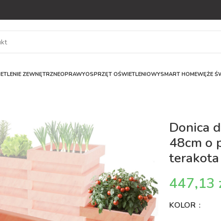
ETLENIE ZEWNĘTRZNE
OPRAWY
OSPRZĘT OŚWIETLENIOWY
SMART HOME
WĘŻE ŚW
Donica 
48cm o p
terakota
KOLOR