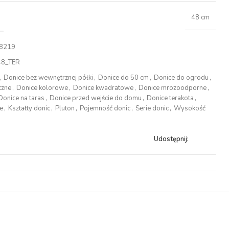
48 cm
8219
8_TER
,
Donice bez wewnętrznej półki
,
Donice do 50 cm
,
Donice do ogrodu
,
czne
,
Donice kolorowe
,
Donice kwadratowe
,
Donice mrozoodporne
,
Donice na taras
,
Donice przed wejście do domu
,
Donice terakota
,
e
,
Kształty donic
,
Pluton
,
Pojemność donic
,
Serie donic
,
Wysokość
Udostępnij: