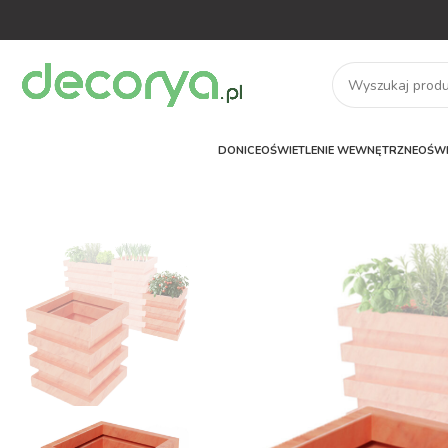
DONICE
OŚWIETLENIE WEWNĘTRZNE
OŚWI