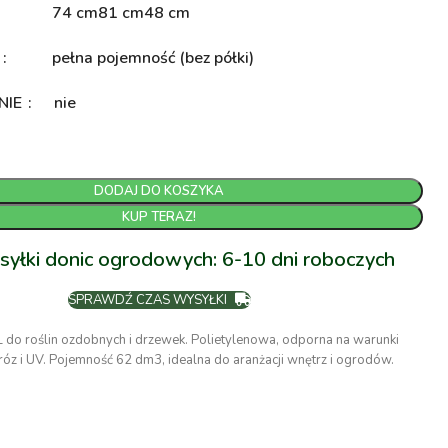
74 cm
81 cm
48 cm
A
pełna pojemność (bez półki)
NIE
nie
DODAJ DO KOSZYKA
KUP TERAZ!
syłki donic ogrodowych: 6-10 dni roboczych
SPRAWDŹ CZAS WYSYŁKI
 do roślin ozdobnych i drzewek. Polietylenowa, odporna na warunki
óz i UV. Pojemność 62 dm3, idealna do aranżacji wnętrz i ogrodów.