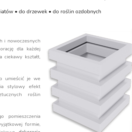
iatów • do drzewek • do roślin ozdobnych
ch i nowoczesnych
orację dla każdej
a ciekawy kształt,
b umieścić je we
ia stylowy efekt
ucznych roślin
o pomieszczenia
yjątkowej formie,