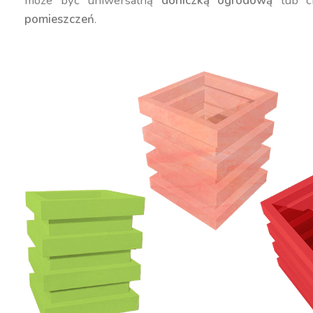
może być uniwersalną
doniczką ogrodową
lub c
pomieszczeń
.