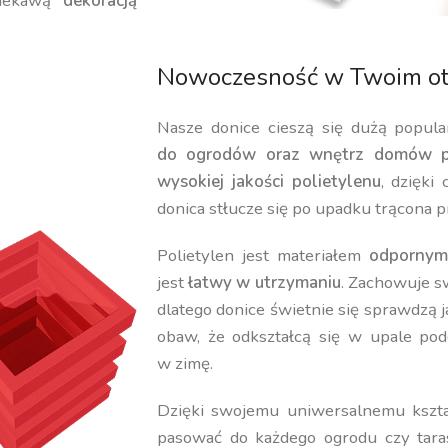
iekawą
dekoracją
Nowoczesność w Twoim ot
Nasze donice cieszą się dużą popula
do ogrodów oraz wnętrz domów p
wysokiej jakości polietylenu
, dzięki
donica stłucze się po upadku trącona p
Polietylen jest materiałem
odpornym
jest
łatwy w utrzymaniu
. Zachowuje 
dlatego donice świetnie się sprawdzą 
obaw, że odkształcą się w upale pod
w zimę.
Dzięki swojemu uniwersalnemu kształ
pasować do każdego ogrodu czy tara