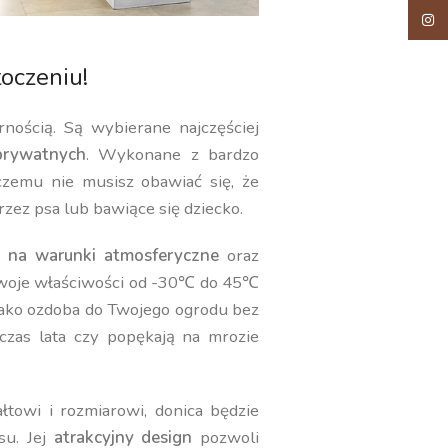
Insta
oczeniu!
rnością. Są wybierane najczęściej
rywatnych
. Wykonane z bardzo
 czemu nie musisz obawiać się, że
rzez psa lub bawiące się dziecko.
 na warunki atmosferyczne
oraz
swoje właściwości od -30℃ do 45℃
jako ozdoba do Twojego ogrodu bez
czas lata czy popękają na mrozie
towi i rozmiarowi, donica będzie
su. Jej
atrakcyjny design
pozwoli