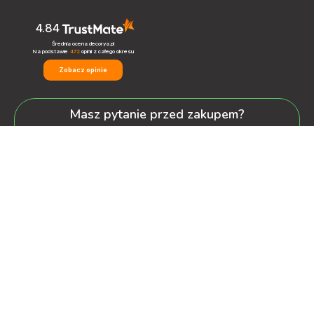
4.84
Średnia ocena decorya.pl
Na podstawie
472
opinii
z całego okresu
Zobacz opinie
Masz pytanie przed zakupem?
+48 600-900-387
oferta@decorya.pl
Obsługa Pozakupowa oraz Allegro
+48 608-167-130
kontakt@decorya.pl