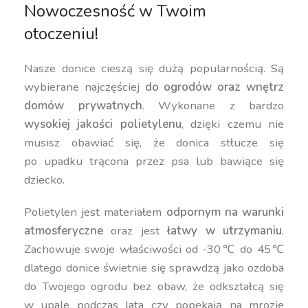
Nowoczesność w Twoim
otoczeniu!
Nasze donice cieszą się dużą popularnością. Są
wybierane najczęściej
do ogrodów oraz wnętrz
domów prywatnych
. Wykonane z bardzo
wysokiej jakości polietylenu
, dzięki czemu nie
musisz obawiać się, że donica stłucze się
po upadku trącona przez psa lub bawiące się
dziecko.
Polietylen jest materiałem
odpornym na warunki
atmosferyczne
oraz jest
łatwy w utrzymaniu
.
Zachowuje swoje właściwości od -30℃ do 45℃
dlatego donice świetnie się sprawdzą jako ozdoba
do Twojego ogrodu bez obaw, że odkształcą się
w upale podczas lata czy popękają na mrozie