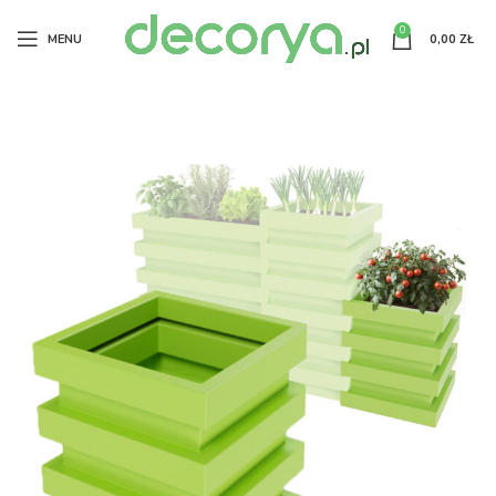
0
MENU
0,00
ZŁ