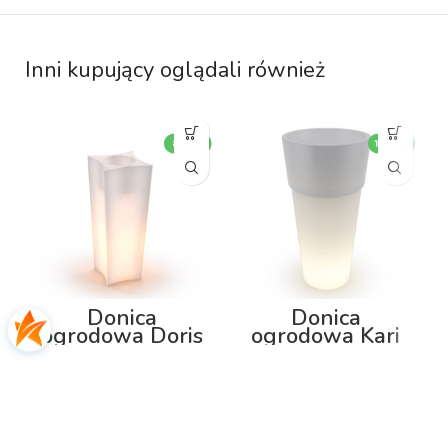
Inni kupujący oglądali również
Donica
Donica
ogrodowa Doris
ogrodowa Kari
80cm z
100cm z
podświetleniem
podświetleniem