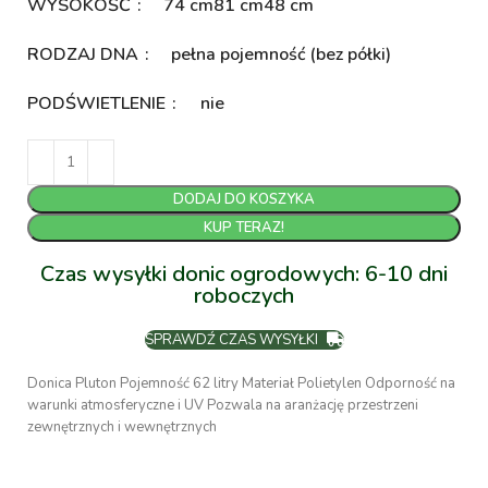
WYSOKOŚĆ
74 cm
81 cm
48 cm
RODZAJ DNA
pełna pojemność (bez półki)
PODŚWIETLENIE
nie
DODAJ DO KOSZYKA
KUP TERAZ!
Czas wysyłki donic ogrodowych: 6-10 dni
roboczych
SPRAWDŹ CZAS WYSYŁKI
Donica Pluton Pojemność 62 litry Materiał Polietylen Odporność na
warunki atmosferyczne i UV Pozwala na aranżację przestrzeni
zewnętrznych i wewnętrznych