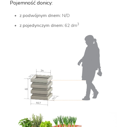
Pojemność donicy:
z podwójnym dnem:
N/D
3
z pojedynczym dnem:
62 dm