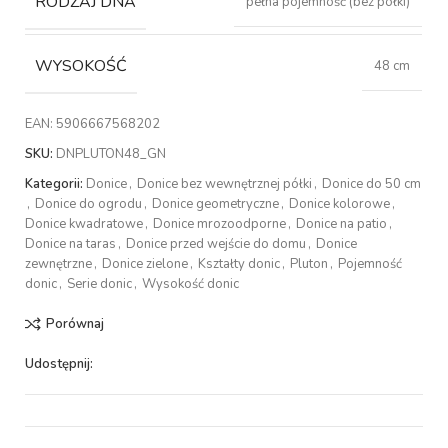
RODZAJ DNA
pełna pojemność (bez półki)
WYSOKOŚĆ
48 cm
EAN:
5906667568202
SKU:
DNPLUTON48_GN
Kategorii:
Donice
,
Donice bez wewnętrznej półki
,
Donice do 50 cm
,
Donice do ogrodu
,
Donice geometryczne
,
Donice kolorowe
,
Donice kwadratowe
,
Donice mrozoodporne
,
Donice na patio
,
Donice na taras
,
Donice przed wejście do domu
,
Donice
zewnętrzne
,
Donice zielone
,
Kształty donic
,
Pluton
,
Pojemność
donic
,
Serie donic
,
Wysokość donic
Porównaj
Udostępnij: