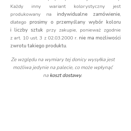
Każdy inny wariant kolorystyczny jest
produkowany na
indywidualne zamówienie
,
dlatego
prosimy o przemyślany wybór koloru
i liczby sztuk
przy zakupie, ponieważ zgodnie
z art. 10 ust. 3 z 02.03.2000 r.
nie ma możliwości
zwrotu takiego produktu
.
Ze względu na wymiary tej donicy wysyłka jest
możliwa jedynie na palecie, co może wpłynąć
na
koszt dostawy
.
duża donica ogrodowa, kolorowa donica, donica
prostokątna 48 cm, donica na taras, donica z pełną
pojemnością, donica mrozoodporna, donica
polietylenowa do ogrodu, donica na kwiaty
zewnętrzna, nowoczesna donica na patio, donica
do roślin, donica geometryczna 48 cm, donica