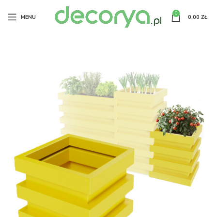
0
MENU
0,00
ZŁ