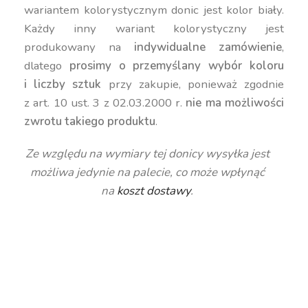
wariantem kolorystycznym donic jest kolor biały.
Każdy inny wariant kolorystyczny jest
produkowany na
indywidualne zamówienie
,
dlatego
prosimy o przemyślany wybór koloru
i liczby sztuk
przy zakupie, ponieważ zgodnie
z art. 10 ust. 3 z 02.03.2000 r.
nie ma możliwości
zwrotu takiego produktu
.
Ze względu na wymiary tej donicy wysyłka jest
możliwa jedynie na palecie, co może wpłynąć
na
koszt dostawy
.
duża donica ogrodowa, kolorowa donica, donica
prostokątna 48 cm, donica na taras, donica z pełną
pojemnością, donica mrozoodporna, donica
polietylenowa do ogrodu, donica na kwiaty
zewnętrzna, nowoczesna donica na patio, donica