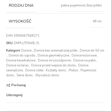
RODZAJ DNA
pełna pojemność (bez półki)
WYSOKOŚĆ
48 cm
EAN:
5906667568271
SKU:
DNPLUTON48_YL
Kategorii:
Donice
,
Donice bez wewnętrznej półki
,
Donice do 50 cm
,
Donice do ogrodu
,
Donice geometryczne
,
Donice kolorowe
,
Donice kwadratowe
,
Donice mrozoodporne
,
Donice na patio
,
Donice na taras
,
Donice przed wejście do domu
,
Donice
zewnętrzne
,
Donice żółte
,
Kształty donic
,
Pluton
,
Pojemność
donic
,
Serie donic
,
Wysokość donic
Porównaj
Udostępnij: