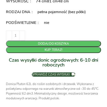
WYSOKOŚĆ
74 cm
81 cm
48 cm
RODZAJ DNA
pełna pojemność (bez półki)
PODŚWIETLENIE
nie
DODAJ DO KOSZYKA
KUP TERAZ!
Czas wysyłki donic ogrodowych: 6-10 dni
roboczych
SPRAWDŹ CZAS WYSYŁKI
Donica Pluton 62L do roślin ozdobnych i drzewek. Wykonana z
polietylenu odpornego na warunki atmosferyczne od -30 do 45°C.
Pojemność 62 dm3. Minimalistyczny design, możliwość tworzenia
modułowych aranżacji. Produkt polski.