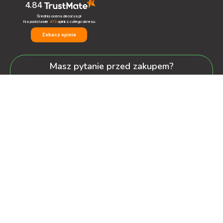
4.84
Średnia ocena decorya.pl
Na podstawie
472
opinii
z całego okresu
Zobacz opinie
Masz pytanie przed zakupem?
+48 600-900-387
oferta@decorya.pl
Obsługa Pozakupowa oraz Allegro
+48 608-167-130
kontakt@decorya.pl