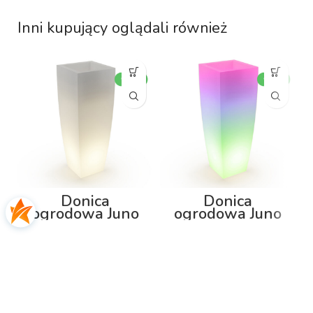
Inni kupujący oglądali również
Donica
Donica
ogrodowa Juno
ogrodowa Juno
92cm z
92cm z
podświetleniem
podświetleniem
RGB