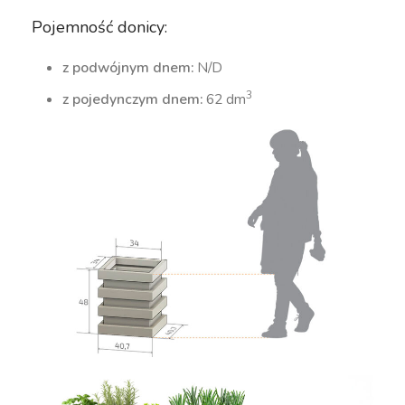
Pojemność donicy:
z podwójnym dnem:
N/D
3
z pojedynczym dnem:
62 dm