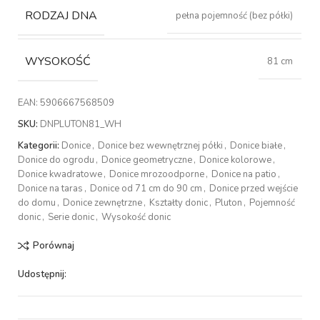
RODZAJ DNA
pełna pojemność (bez półki)
WYSOKOŚĆ
81 cm
EAN:
5906667568509
SKU:
DNPLUTON81_WH
Kategorii:
Donice
,
Donice bez wewnętrznej półki
,
Donice białe
,
Donice do ogrodu
,
Donice geometryczne
,
Donice kolorowe
,
Donice kwadratowe
,
Donice mrozoodporne
,
Donice na patio
,
Donice na taras
,
Donice od 71 cm do 90 cm
,
Donice przed wejście
do domu
,
Donice zewnętrzne
,
Kształty donic
,
Pluton
,
Pojemność
donic
,
Serie donic
,
Wysokość donic
Porównaj
Udostępnij: