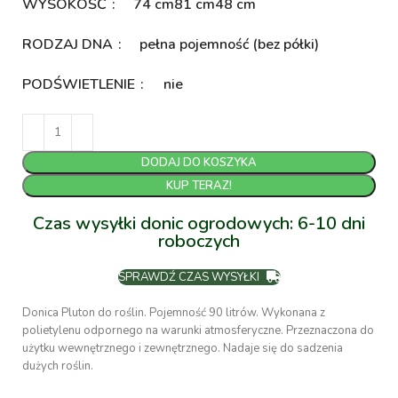
WYSOKOŚĆ
74 cm
81 cm
48 cm
RODZAJ DNA
pełna pojemność (bez półki)
PODŚWIETLENIE
nie
DODAJ DO KOSZYKA
KUP TERAZ!
Czas wysyłki donic ogrodowych: 6-10 dni
roboczych
SPRAWDŹ CZAS WYSYŁKI
Donica Pluton do roślin. Pojemność 90 litrów. Wykonana z
polietylenu odpornego na warunki atmosferyczne. Przeznaczona do
użytku wewnętrznego i zewnętrznego. Nadaje się do sadzenia
dużych roślin.