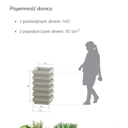
Pojemność donicy:
z podwójnym dnem:
N/D
3
z pojedynczym dnem:
90 dm