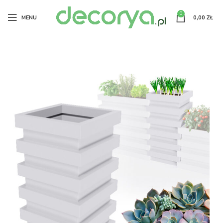
0
MENU
0,00
ZŁ