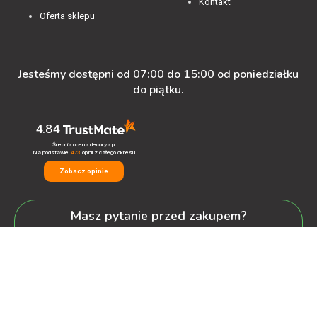
Kontakt
Oferta sklepu
Jesteśmy dostępni od 07:00 do 15:00 od poniedziałku
do piątku.
4.84
Średnia ocena decorya.pl
Na podstawie
473
opinii
z całego okresu
Zobacz opinie
Masz pytanie przed zakupem?
+48 600-900-387
oferta@decorya.pl