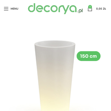
0
MENU
0,00
ZŁ