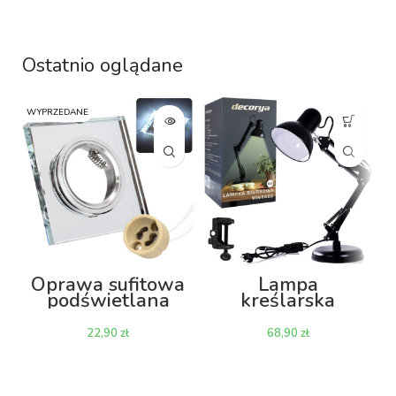
Ostatnio oglądane
WYPRZEDANE
W
Oprawa sufitowa
Lampa
podświetlana
kreślarska
LED KW03 z
nocna biurkowa
gniazdem GU10
metalowa
zł
zł
– biała zimna
Decorya Retro
Vintage LBV01 z
gwintem E27