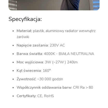
Specyfikacja:
Materiał
: plastik, aluminiowy radiator wewnątrz
żarówki
Napięcie zasilania
: 230V AC
Barwa światła
: 4000K - BIAŁA NEUTRALNA
Moc wyjściowa
: 3W (~27W ) 240lm
Kąt świecenia
: 160°
Żywotność
: ~30 000 godzin
Współczynnik oddawania barw
: CRI Ra > 80
Certyfikaty
: CE, RoHS