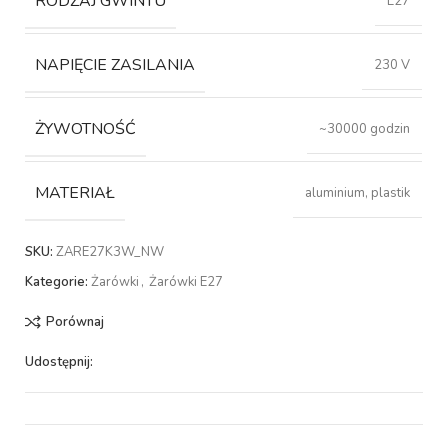
RODZAJ GWINTU
E27
NAPIĘCIE ZASILANIA
230 V
ŻYWOTNOŚĆ
~30000 godzin
MATERIAŁ
aluminium, plastik
SKU:
ZARE27K3W_NW
Kategorie:
Żarówki
,
Żarówki E27
Porównaj
Udostępnij: