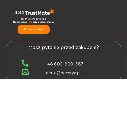
4.84
Średnia ocena decorya.pl
Na podstawie
473
opinii
z całego okresu
Zobacz opinie
Masz pytanie przed zakupem?
+48 600-900-387
oferta@decorya.pl
Obsługa Pozakupowa oraz Allegro
+48 608-167-130
kontakt@decorya.pl