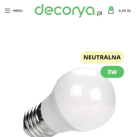
0
MENU
0,00
ZŁ