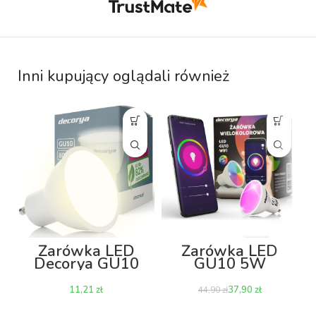
Inni kupujący oglądali również
Żarówka LED
Żarówka LED
Decorya GU10
GU10 5W
10W 4000K
RGB+CCT Wi-Fi
zł
37,90
zł
44,90
zł