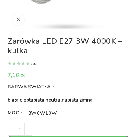
Kliknij aby powiększyć
Żarówka LED E27 3W 4000K –
kulka
0.00
zł
BARWA ŚWIATŁA
biała ciepła
biała neutralna
biała zimna
MOC
3W
6W
10W