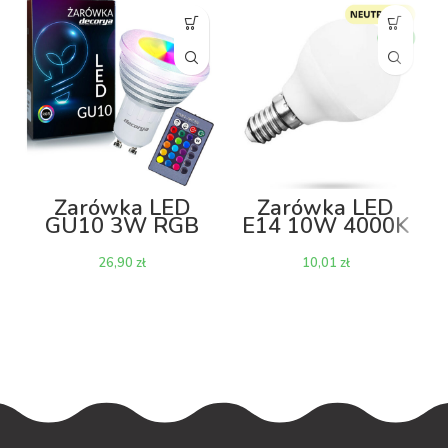
Żarówka LED
Żarówka LED
GU10 3W RGB
E14 10W 4000K
IR
– kulka
zł
zł