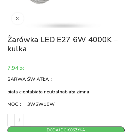
Kliknij aby powiększyć
Żarówka LED E27 6W 4000K –
kulka
zł
BARWA ŚWIATŁA
biała ciepła
biała neutralna
biała zimna
MOC
3W
6W
10W
DODAJ DO KOSZYKA