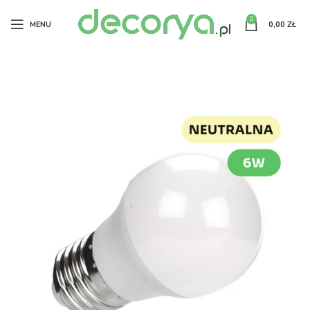
0
MENU
0,00
ZŁ