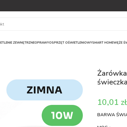
ETLENIE ZEWNĘTRZNE
OPRAWY
OSPRZĘT OŚWIETLENIOWY
SMART HOME
WĘŻE ŚW
Żarówka
świeczk
z
BARWA ŚWI