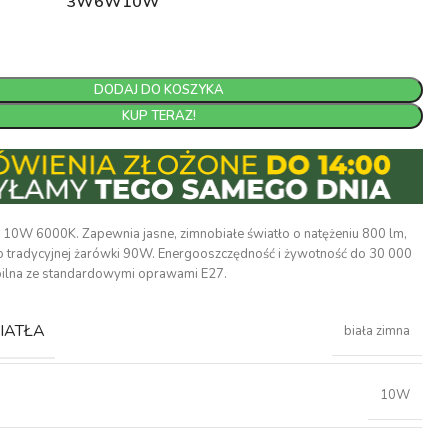
3W
6W
10W
DODAJ DO KOSZYKA
KUP TERAZ!
10W 6000K. Zapewnia jasne, zimnobiałe światło o natężeniu 800 lm,
tradycyjnej żarówki 90W. Energooszczędność i żywotność do 30 000
ilna ze standardowymi oprawami E27.
IATŁA
biała zimna
10W