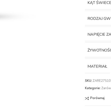
KĄT ŚWIEC
RODZAJ GW
NAPIĘCIE Z
ŻYWOTNOŚ
MATERIAŁ
SKU:
ZARE27S1
Kategorie:
Żarów
Porównaj