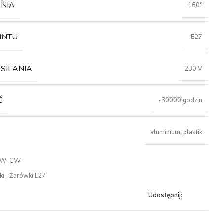
ENIA
160°
INTU
E27
ASILANIA
230 V
Ć
~30000 godzin
aluminium, plastik
0W_CW
ki
,
Żarówki E27
Udostępnij: