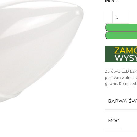
MOC
Żarówka LED E27 
porównywalne do 
godzin. Kompatyb
BARWA ŚW
MOC