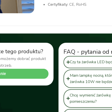
Certyfikaty
: CE, RoHS
ce tego produktu?
FAQ - pytania od 
pomożemy dobrać produkt
Czy ta żarówka LED będ
otrzeb.
nie
Mam lampkę nocną, która 
żarówka 10W nie będzi
Chcę wymienić żarówkę 
pomieszczeniu?