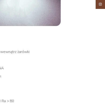
Insta
or wewnątrz żarówki
MNA
m
I Ra > 80