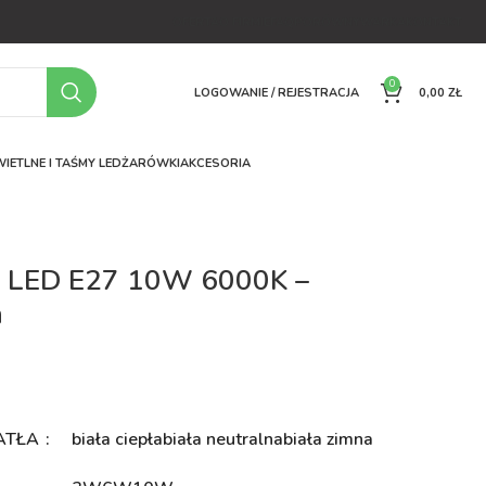
OFERTA
O FIRMIE
FAQ
PORÓWNYWARKA
KONTAKT
0
LOGOWANIE / REJESTRACJA
0,00
ZŁ
IETLNE I TAŚMY LED
ŻARÓWKI
AKCESORIA
 LED E27 10W 6000K –
a
ł
ATŁA
biała ciepła
biała neutralna
biała zimna