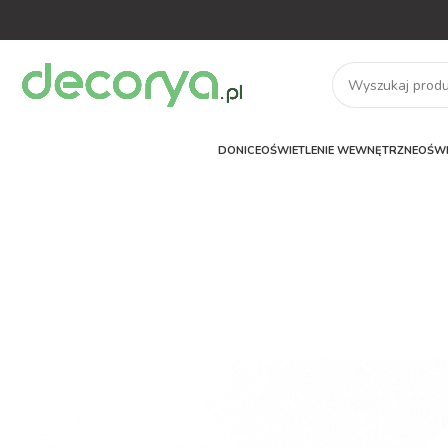
DONICE
OŚWIETLENIE WEWNĘTRZNE
OŚWI