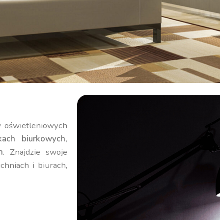
 oświetleniowych
kach biurkowych,
h
. Znajdzie swoje
chniach i biurach,