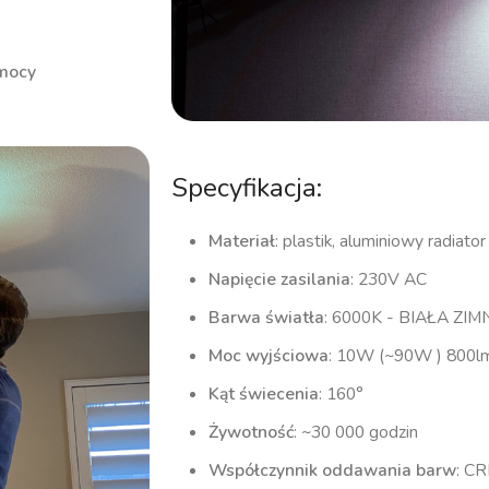
 mocy
Specyfikacja:
Materiał
: plastik, aluminiowy radiat
Napięcie zasilania
: 230V AC
Barwa światła
: 6000K - BIAŁA ZI
Moc wyjściowa
: 10W (~90W ) 800l
Kąt świecenia
: 160°
Żywotność
: ~30 000 godzin
Współczynnik oddawania barw
: CR