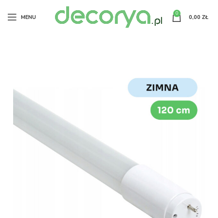
0
MENU
0,00
ZŁ