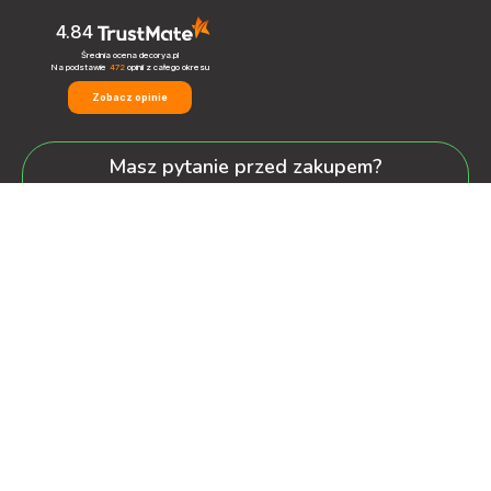
4.84
Średnia ocena decorya.pl
Na podstawie
472
opinii
z całego okresu
Zobacz opinie
Masz pytanie przed zakupem?
+48 600-900-387
oferta@decorya.pl
Obsługa Pozakupowa oraz Allegro
+48 608-167-130
kontakt@decorya.pl