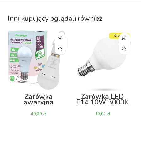
Inni kupujący oglądali również
Żarówka
Żarówka LED
awaryjna
E14 10W 3000K
bezprzewodowa
– kulka
LED E27 9W
zł
zł
6500K