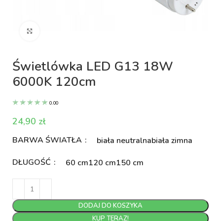
Kliknij aby powiększyć
Świetlówka LED G13 18W
6000K 120cm
0.00
zł
BARWA ŚWIATŁA
biała neutralna
biała zimna
DŁUGOŚĆ
60 cm
120 cm
150 cm
DODAJ DO KOSZYKA
KUP TERAZ!