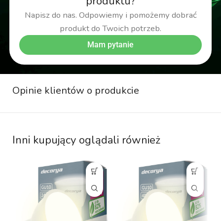
produktu?
Napisz do nas. Odpowiemy i pomożemy dobrać
produkt do Twoich potrzeb.
Mam pytanie
Opinie klientów o produkcie
Inni kupujący oglądali również
W