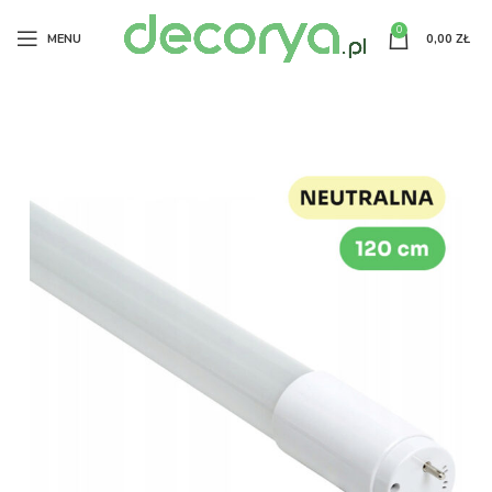
0
MENU
0,00
ZŁ