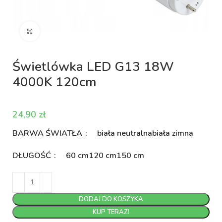
Kliknij aby powiększyć
Świetlówka LED G13 18W
4000K 120cm
zł
BARWA ŚWIATŁA
biała neutralna
biała zimna
DŁUGOŚĆ
60 cm
120 cm
150 cm
DODAJ DO KOSZYKA
KUP TERAZ!