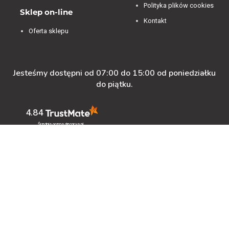
Polityka plików cookies
Sklep on-line
Kontakt
Oferta sklepu
Jesteśmy dostępni od 07:00 do 15:00 od poniedziałku
do piątku.
4.84
Średnia ocena decorya.pl
Na podstawie
472
opinii
z całego okresu
Zobacz opinie
Masz pytanie przed zakupem?
+48 600-900-387
oferta@decorya.pl