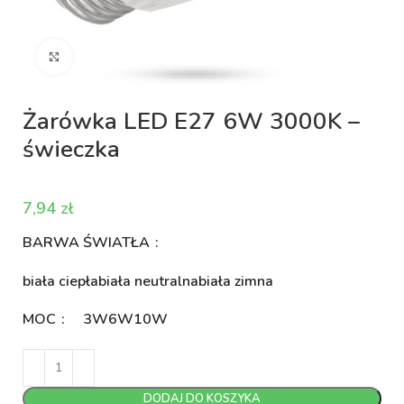
Kliknij aby powiększyć
Żarówka LED E27 6W 3000K –
świeczka
zł
BARWA ŚWIATŁA
biała ciepła
biała neutralna
biała zimna
MOC
3W
6W
10W
DODAJ DO KOSZYKA