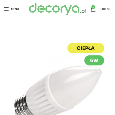
0
MENU
0,00
ZŁ