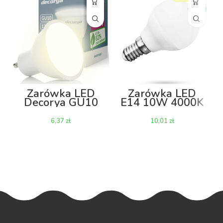
Żarówka LED
Żarówka LED
Decorya GU10
E14 10W 4000K
1.5W 4000K
– kulka
zł
zł