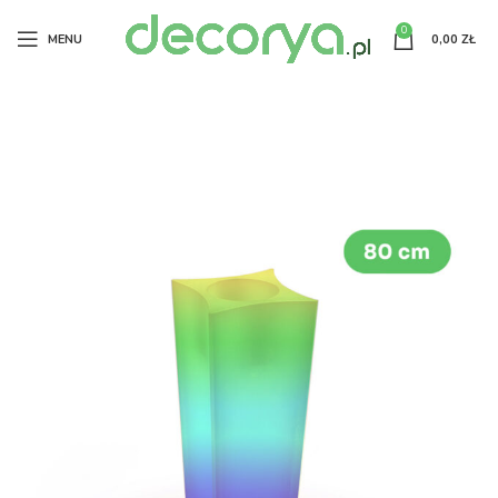
0
MENU
0,00
ZŁ