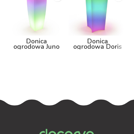
Donica
Donica
ogrodowa Juno
ogrodowa Doris
75cm z
100cm z
podświetleniem
podświetleniem
RGB
RGB