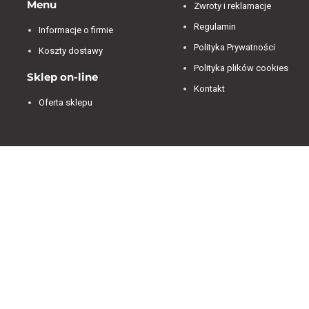
Menu
Zwroty i reklamacje
Regulamin
Informacje o firmie
Polityka Prywatności
Koszty dostawy
Polityka plików cookies
Sklep on-line
Kontakt
Oferta sklepu
Jesteśmy dostępni od 07:00 do 15:00 od poniedziałku
do piątku.
4.84
Średnia ocena decorya.pl
Na podstawie
473
opinii
z całego okresu
Zobacz opinie
Masz pytanie przed zakupem?