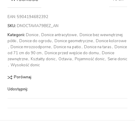
EAN:
5904194682392
SKU:
DNOCTAVIA79BEZ_AN
Kategorii:
Donice
,
Donice antracytowe
,
Donice bez wewnętrznej
półki
,
Donice do ogrodu
,
Donice geometryczne
,
Donice kolorowe
,
Donice mrozoodporne
,
Donice na patio
,
Donice na taras
,
Donice
od 71 cm do 90 cm
,
Donice przed wejście do domu
,
Donice
zewnętrzne
,
Kształty donic
,
Octavia
,
Pojemność donic
,
Serie donic
,
Wysokość donic
Porównaj
Udostępnij: