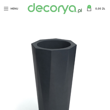
0
MENU
0,00
ZŁ