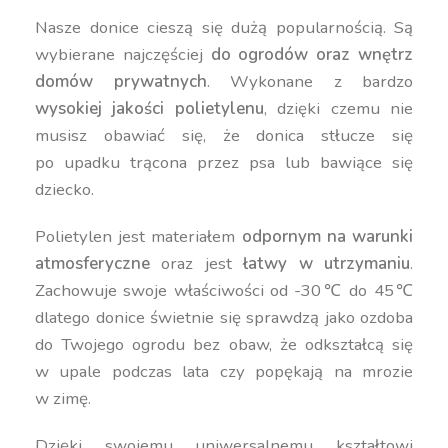
Nasze donice cieszą się dużą popularnością. Są
wybierane najczęściej
do ogrodów oraz wnętrz
domów prywatnych
. Wykonane z bardzo
wysokiej jakości polietylenu
, dzięki czemu nie
musisz obawiać się, że donica stłucze się
po upadku trącona przez psa lub bawiące się
dziecko.
Polietylen jest materiałem
odpornym na warunki
atmosferyczne
oraz jest
łatwy w utrzymaniu
.
Zachowuje swoje właściwości od -30℃ do 45℃
dlatego donice świetnie się sprawdzą jako ozdoba
do Twojego ogrodu bez obaw, że odkształcą się
w upale podczas lata czy popękają na mrozie
w zimę.
Dzięki swojemu uniwersalnemu kształtowi