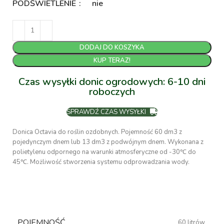
PODŚWIETLENIE
nie
DODAJ DO KOSZYKA
KUP TERAZ!
Czas wysyłki donic ogrodowych: 6-10 dni
roboczych
SPRAWDŹ CZAS WYSYŁKI
Donica Octavia do roślin ozdobnych. Pojemność 60 dm3 z
pojedynczym dnem lub 13 dm3 z podwójnym dnem. Wykonana z
polietylenu odpornego na warunki atmosferyczne od -30℃ do
45℃. Możliwość stworzenia systemu odprowadzania wody.
POJEMNOŚĆ
60 litrów