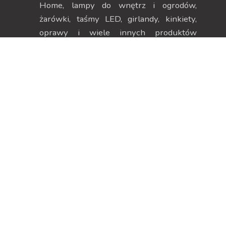
Home, lampy do wnętrz i ogrodów,
żarówki, taśmy LED, girlandy, kinkiety,
oprawy i wiele innych produktów
pozwalających na stworzenie
niepowtarzalnego klimatu.
Dane kontaktowe
Strefa klienta
ul. Szczecińska 38H, 75-
Moje konto
137 Koszalin
Moje zamówienia
NIP 669-252-00-19
Dane adresowe
Menu
Zwroty i reklamacje
Regulamin
Informacje o firmie
Polityka Prywatności
Koszty dostawy
Polityka plików cookies
Sklep on-line