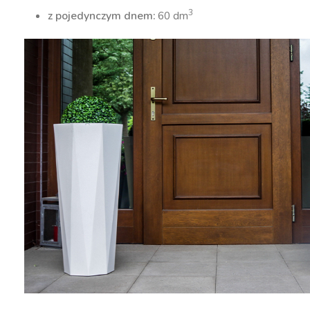
3
z pojedynczym dnem:
60 dm