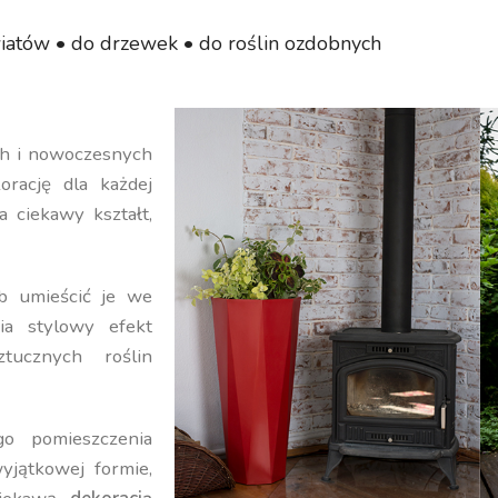
iatów • do drzewek • do roślin ozdobnych
ych i nowoczesnych
orację dla każdej
a ciekawy kształt,
b umieścić je we
ia stylowy efekt
ucznych roślin
o pomieszczenia
yjątkowej formie,