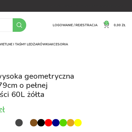
OFERTA
O FIRMIE
FAQ
PORÓWNYWARKA
KONTAKT
0
LOGOWANIE / REJESTRACJA
0,00
ZŁ
IETLNE I TAŚMY LED
ŻARÓWKI
AKCESORIA
wysoka geometryczna
79cm o pełnej
ci 60L żółta
zł