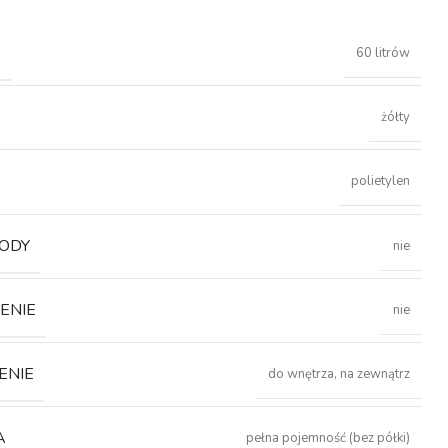
Ć
60 litrów
żółty
polietylen
ODY
nie
ENIE
nie
ENIE
do wnętrza, na zewnątrz
A
pełna pojemność (bez półki)