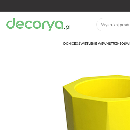
DONICE
OŚWIETLENIE WEWNĘTRZNE
OŚWI