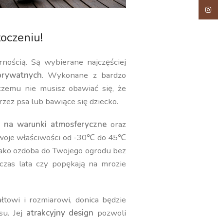
Insta
oczeniu!
rnością. Są wybierane najczęściej
rywatnych
. Wykonane z bardzo
 czemu nie musisz obawiać się, że
rzez psa lub bawiące się dziecko.
 na warunki atmosferyczne
oraz
swoje właściwości od -30℃ do 45℃
jako ozdoba do Twojego ogrodu bez
czas lata czy popękają na mrozie
towi i rozmiarowi, donica będzie
su. Jej
atrakcyjny design
pozwoli