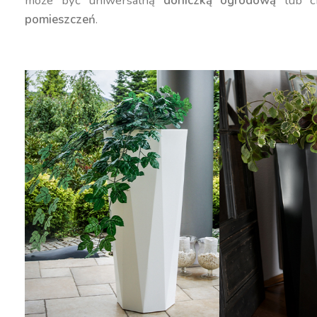
może być uniwersalną
doniczką ogrodową
lub c
pomieszczeń
.