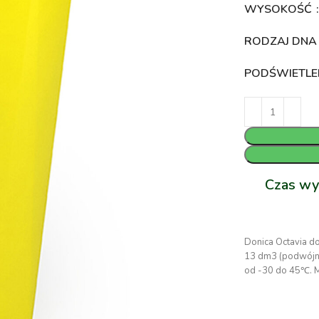
WYSOKOŚĆ
RODZAJ DN
PODŚWIETLE
Czas wy
Donica Octavia d
13 dm3 (podwójne
od -30 do 45℃. 