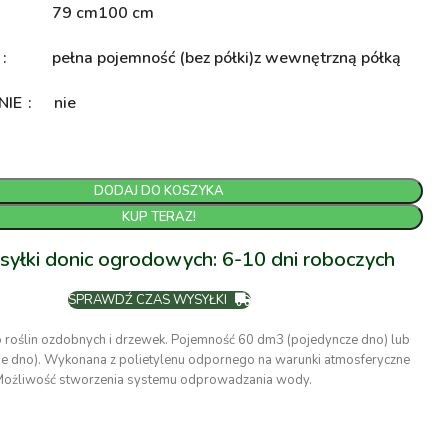
79 cm
100 cm
A
pełna pojemność (bez półki)
z wewnętrzną półką
NIE
nie
DODAJ DO KOSZYKA
KUP TERAZ!
syłki donic ogrodowych: 6-10 dni roboczych
SPRAWDŹ CZAS WYSYŁKI
o roślin ozdobnych i drzewek. Pojemność 60 dm3 (pojedyncze dno) lub
 dno). Wykonana z polietylenu odpornego na warunki atmosferyczne
Możliwość stworzenia systemu odprowadzania wody.