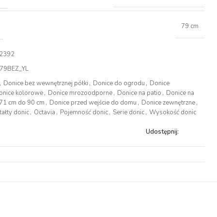
79 cm
2392
79BEZ_YL
,
Donice bez wewnętrznej półki
,
Donice do ogrodu
,
Donice
onice kolorowe
,
Donice mrozoodporne
,
Donice na patio
,
Donice na
 71 cm do 90 cm
,
Donice przed wejście do domu
,
Donice zewnętrzne
,
tałty donic
,
Octavia
,
Pojemność donic
,
Serie donic
,
Wysokość donic
Udostępnij: