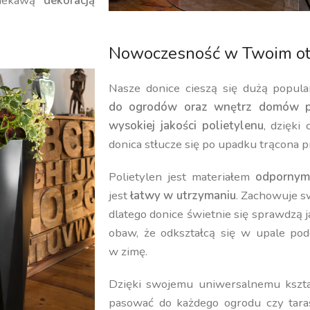
iekawą
dekoracją
Nowoczesność w Twoim ot
Nasze donice cieszą się dużą popula
do ogrodów oraz wnętrz domów p
wysokiej jakości polietylenu
, dzięki
donica stłucze się po upadku trącona p
Polietylen jest materiałem
odpornym
jest
łatwy w utrzymaniu
. Zachowuje 
dlatego donice świetnie się sprawdzą 
obaw, że odkształcą się w upale pod
w zimę.
Dzięki swojemu uniwersalnemu kształ
pasować do każdego ogrodu czy tara