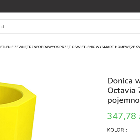
ETLENIE ZEWNĘTRZNE
OPRAWY
OSPRZĘT OŚWIETLENIOWY
SMART HOME
WĘŻE ŚW
Donica 
Octavia 
pojemnoś
KOLOR