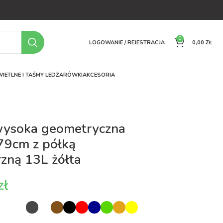
OFERTA
O FIRMIE
FAQ
PORÓWNYWARKA
KONTAKT
0
LOGOWANIE / REJESTRACJA
0,00
ZŁ
IETLNE I TAŚMY LED
ŻARÓWKI
AKCESORIA
wysoka geometryczna
79cm z półką
zną 13L żółta
zł