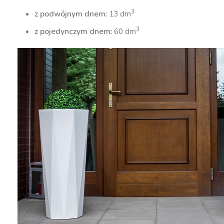
3
z podwójnym dnem:
13 dm
3
z pojedynczym dnem:
60 dm