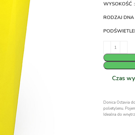
WYSOKOŚĆ
RODZAJ DN
PODŚWIETLE
Czas wy
Donica Octavia d
polietylenu. Poj
Idealna do wnętr