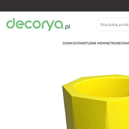
DONICE
OŚWIETLENIE WEWNĘTRZNE
OŚWI