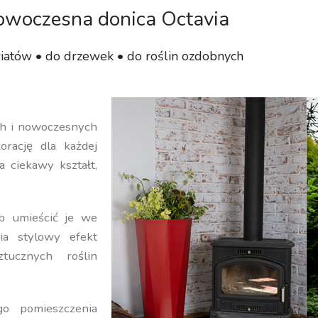
woczesna donica Octavia
iatów • do drzewek • do roślin ozdobnych
ych i nowoczesnych
orację dla każdej
a ciekawy kształt,
b umieścić je we
ia stylowy efekt
ucznych roślin
o pomieszczenia