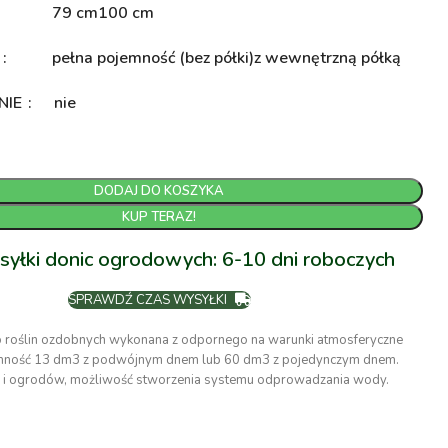
79 cm
100 cm
A
pełna pojemność (bez półki)
z wewnętrzną półką
NIE
nie
DODAJ DO KOSZYKA
KUP TERAZ!
syłki donic ogrodowych: 6-10 dni roboczych
SPRAWDŹ CZAS WYSYŁKI
o roślin ozdobnych wykonana z odpornego na warunki atmosferyczne
emność 13 dm3 z podwójnym dnem lub 60 dm3 z pojedynczym dnem.
z i ogrodów, możliwość stworzenia systemu odprowadzania wody.