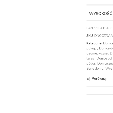
WYSOKOŚĆ
EAN:
590419468
SKU:
DNOCTAVIA
Kategorie:
Donic
pokoju
,
Donice do
geometryczne
,
D
taras
,
Donice od
półką
,
Donice ze
Serie donic
,
Wyso
Porównaj