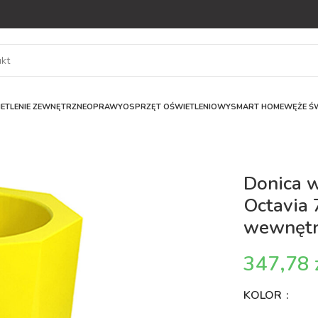
ETLENIE ZEWNĘTRZNE
OPRAWY
OSPRZĘT OŚWIETLENIOWY
SMART HOME
WĘŻE ŚW
Donica 
Octavia 
wewnętr
KOLOR