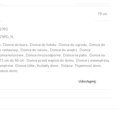
79 cm
2392
79PD_YL
e
,
Donice do biura
,
Donice do hotelu
,
Donice do ogrodu
,
Donice do
 restauracji
,
Donice do salonu
,
Donice do wnętrz
,
Donice
onice kolorowe
,
Donice mrozoodporne
,
Donice na patio
,
Donice na
 71 cm do 90 cm
,
Donice przed wejście do domu
,
Donice z wewnętrzną
wnętrzne
,
Donice żółte
,
Kształty donic
,
Octavia
,
Pojemność donic
,
kość donic
Udostępnij: