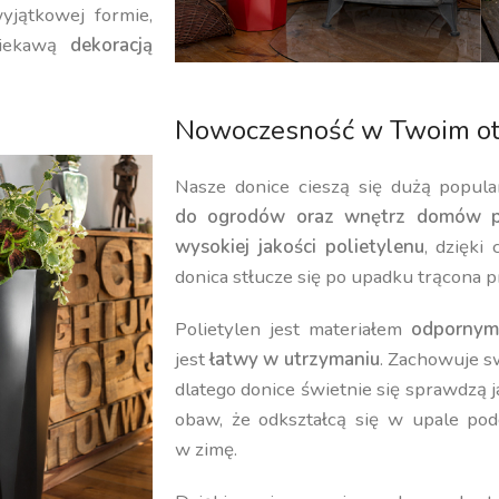
yjątkowej formie,
iekawą
dekoracją
Nowoczesność w Twoim ot
Nasze donice cieszą się dużą popula
do ogrodów oraz wnętrz domów p
wysokiej jakości polietylenu
, dzięki
donica stłucze się po upadku trącona p
Polietylen jest materiałem
odpornym
jest
łatwy w utrzymaniu
. Zachowuje 
dlatego donice świetnie się sprawdzą 
obaw, że odkształcą się w upale pod
w zimę.