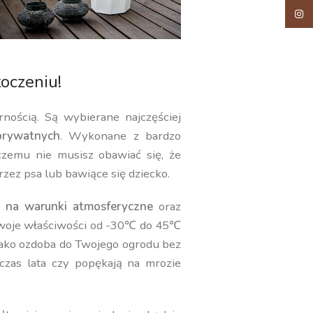
Insta
oczeniu!
rnością. Są wybierane najczęściej
rywatnych
. Wykonane z bardzo
 czemu nie musisz obawiać się, że
rzez psa lub bawiące się dziecko.
 na warunki atmosferyczne
oraz
swoje właściwości od -30℃ do 45℃
jako ozdoba do Twojego ogrodu bez
czas lata czy popękają na mrozie