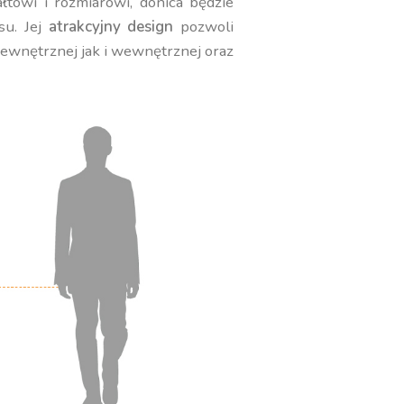
towi i rozmiarowi, donica będzie
su. Jej
atrakcyjny design
pozwoli
zewnętrznej jak i wewnętrznej oraz