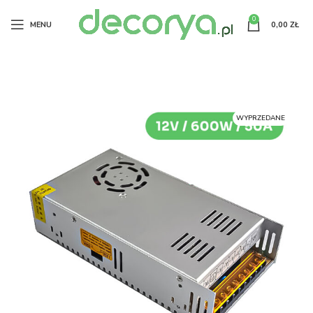
0
MENU
0,00
ZŁ
WYPRZEDANE