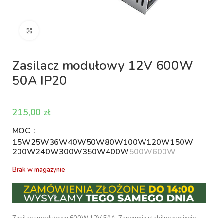
Kliknij aby powiększyć
Zasilacz modułowy 12V 600W
50A IP20
zł
MOC
15W
25W
36W
40W
50W
80W
100W
120W
150W
200W
240W
300W
350W
400W
500W
600W
Brak w magazynie