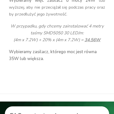
Wybieramy więc zasilacz o mocy 24W
lub
wyższej, aby nie przeciążał się podczas pracy oraz
by przedłużyć jego żywotność.
W przypadku, gdy chcemy zainstalować 4 metry
taśmy SMD5050 30 LED/m:
(4m x 7.2W) + 20% x (4m x 7.2W) =
34.56W
Wybieramy zasilacz, którego moc jest równa
35W lub większa.
transformator 12v, zasilacz 12v, zasilacz 230v/12v,
zasilacz LED, transformator modułowy