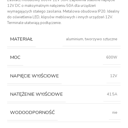
Zasilacz modułowy 600W 12V 50A. Zapewnia stabilne napięcie
12V DC o maksymalnym natężeniu 50A dla urządzeń
wymagających stałego zasilania. Metalowa obudowa IP20. Idealny
do oświetlenia LED, klipsów meblowych i innych urządzeń 12V.
Terminale ułatwiają podłączenie.
MATERIAŁ
aluminium, tworzywo sztuczne
MOC
600W
NAPIĘCIE WYJŚCIOWE
12V
NATĘŻENIE WYJŚCIOWE
41.5A
WODOODPORNOŚĆ
nie