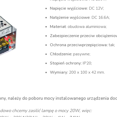
Napięcie wyjściowe
: DC 12V;
Natężenie wyjściowe
: DC 16.6A;
Materiał
: obudowa aluminiowa;
Zabezpieczenie przeciw obciążenio
Ochrona przeciwprzepięciowa:
tak;
Chłodzenie:
pasywne;
Stopień ochrony:
IP20;
Wymiary
: 200 x 100 x 42 mm.
ebny, należy do poboru mocy instalowanego urządzenia do
adowo chcemy zasilić lampę o mocy 20W, więc: