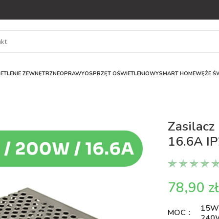
ETLENIE ZEWNĘTRZNE
OPRAWY
OSPRZĘT OŚWIETLENIOWY
SMART HOME
WĘŻE ŚW
Zasilac
16.6A I
z
15
MOC
240