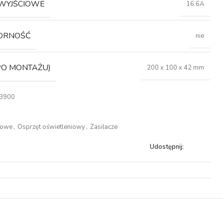
 WYJŚCIOWE
16.6A
ORNOŚĆ
nie
PO MONTAŻU)
200 x 100 x 42 mm
3900
łowe
,
Osprzęt oświetleniowy
,
Zasilacze
Udostępnij: