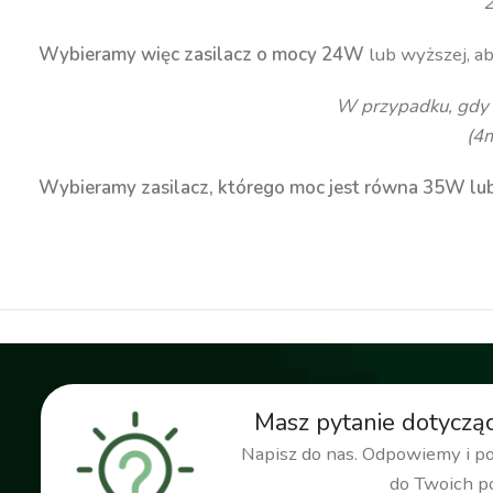
Wybieramy więc zasilacz o mocy 24W
lub wyższej, ab
W przypadku, gdy
(4
Wybieramy zasilacz, którego moc jest równa 35W lub
transformator 12v, zasilacz 12v, zasilacz 230v/12v, za
Masz pytanie dotyczą
Napisz do nas. Odpowiemy i 
do Twoich p