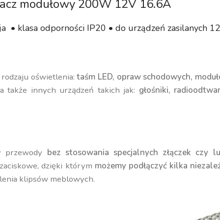
lacz modułowy 200W 12V 16.6A
a • klasa odporności IP20 • do urządzeń zasilanych 1
 rodzaju oświetlenia:
taśm LED, opraw schodowych, moduł
 a także innych urządzeń takich jak:
głośniki, radioodtw
my przewody
bez stosowania specjalnych złączek czy 
 zaciskowe, dzięki którym
możemy podłączyć kilka nieza
ilenia klipsów meblowych.