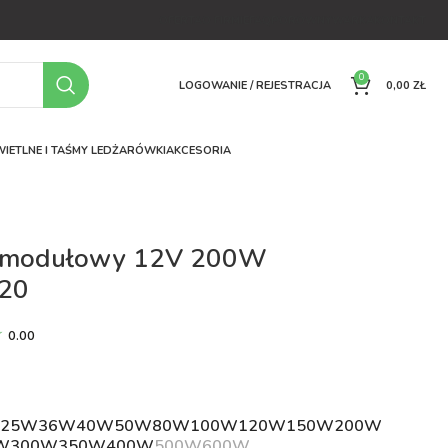
OFERTA
O FIRMIE
FAQ
PORÓWNYWARKA
KONTAKT
0
LOGOWANIE / REJESTRACJA
0,00
ZŁ
IETLNE I TAŚMY LED
ŻARÓWKI
AKCESORIA
z modułowy 12V 200W
P20
0.00
ł
W
25W
36W
40W
50W
80W
100W
120W
150W
200W
W
300W
350W
400W
500W
600W