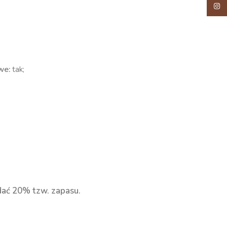
Insta
we:
tak;
dać 20% tzw. zapasu.