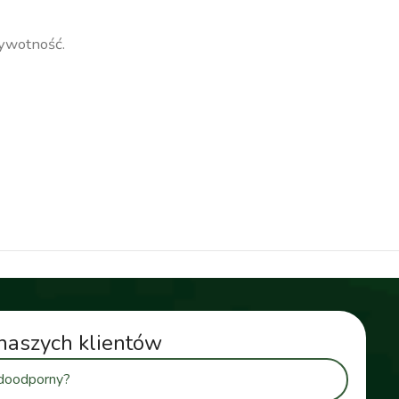
żywotność.
naszych klientów
odoodporny?