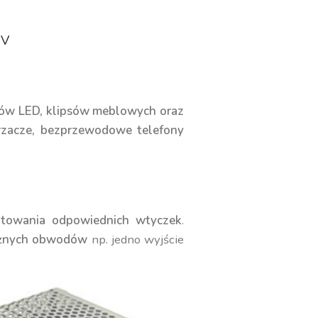
2V
ów LED, klipsów meblowych oraz
arzacze, bezprzewodowe telefony
lutowania odpowiednich wtyczek
.
leżnych obwodów
np. jedno wyjście