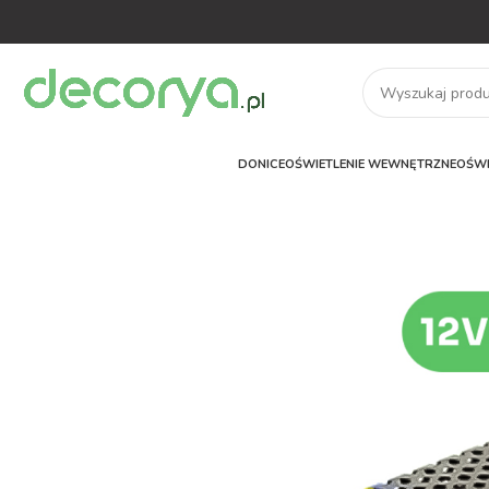
DONICE
OŚWIETLENIE WEWNĘTRZNE
OŚWI