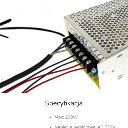
Specyfikacja
Moc
: 200W;
Napięcie wejściowe
: AC 230V;